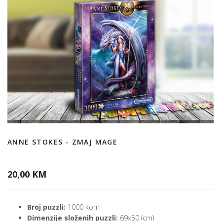
ANNE STOKES - ZMAJ MAGE
20,00 KM
Broj puzzli:
1000 kom
Dimenzije složenih puzzli:
69x50 (cm)