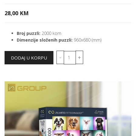
28,00 KM
Broj puzzli:
2000 kom
Dimenzije složenih puzzli:
960x680 (mm)