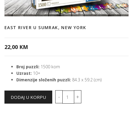
EAST RIVER U SUMRAK, NEW YORK
22,00 KM
Broj puzzli:
1500 kom
Uzrast:
10+
Dimenzije složenih puzzli:
84.3 x 59.2 (cm)