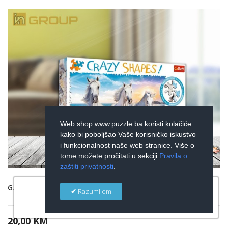
Web shop www.puzzle.ba koristi kolačiće
kako bi poboljšao Vaše korisničko iskustvo
i funkcionalnost naše web stranice. Više o
tome možete pročitati u sekciji
Pravila o
zaštiti privatnosti
.
×
GALOP KONJA - CRAZY SHAPES
Razumijem
20,00 KM