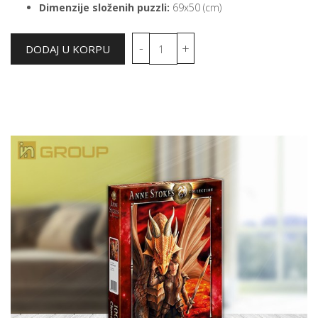
Dimenzije složenih puzzli:
69x50 (cm)