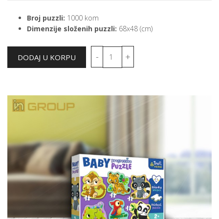
Broj puzzli:
1000 kom
Dimenzije složenih puzzli:
68x48 (cm)