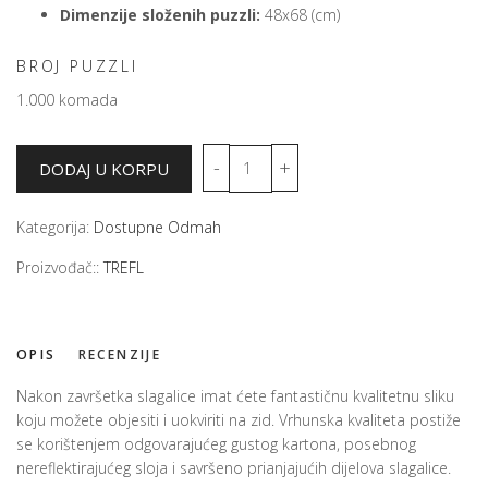
Dimenzije složenih puzzli:
48x68 (cm)
BROJ PUZZLI
1.000 komada
Kategorija:
Dostupne Odmah
Proizvođač::
TREFL
OPIS
RECENZIJE
Nakon završetka slagalice imat ćete fantastičnu kvalitetnu sliku
koju možete objesiti i uokviriti na zid. Vrhunska kvaliteta postiže
se korištenjem odgovarajućeg gustog kartona, posebnog
nereflektirajućeg sloja i savršeno prianjajućih dijelova slagalice.