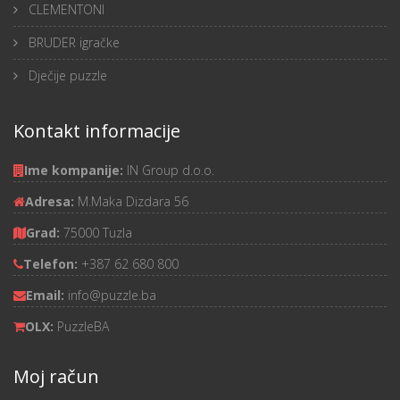
CLEMENTONI
BRUDER igračke
Dječije puzzle
Kontakt informacije
Ime kompanije:
IN Group d.o.o.
Adresa:
M.Maka Dizdara 56
Grad:
75000 Tuzla
Telefon:
+387 62 680 800
Email:
info@puzzle.ba
OLX:
PuzzleBA
Moj račun