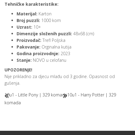
Tehničke karakteristike:
Materijal:
Karton
Broj puzzli:
1000 kom
Uzrast:
10+
Dimenzije složenih puzzli:
48x68 (cm)
Proizvođač:
Trefl Poljska
Pakovanje:
Orginalna kutija
Godina proizvodnje:
2023
Stanje:
NOVO u celofanu
UPOZORENJE!
Nije prikladno za djecu mlađu od 3 godine. Opasnost od
gušenja.
10u1 - Little Pony | 329 komada
10u1 - Harry Potter | 329
komada