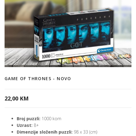
GAME OF THRONES - NOVO
22,00 KM
Broj puzzli:
1000 kom
Uzrast:
8+
Dimenzije složenih puzzli:
98 x 33 (cm)