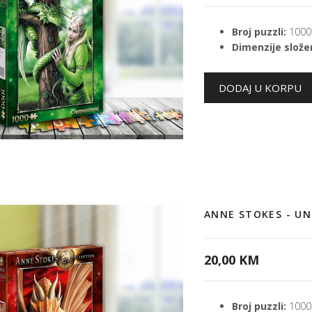
Broj puzzli:
1000
Dimenzije složen
ANNE STOKES - U
20,00 KM
Broj puzzli:
1000