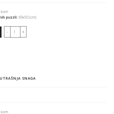
 kom
ih puzzli:
69x50 (cm)
NUTRAŠNJA SNAGA
 kom