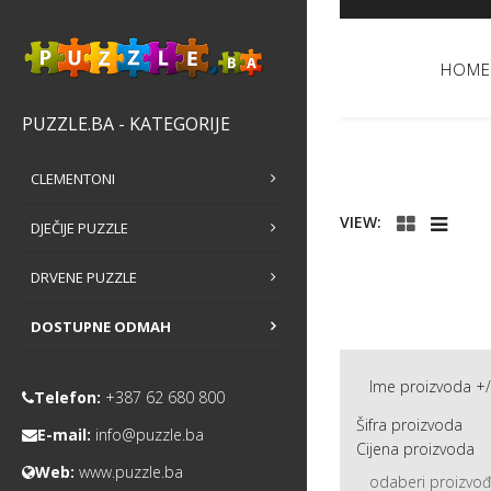
HOME
PUZZLE.BA - KATEGORIJE
CLEMENTONI
VIEW:
DJEČIJE PUZZLE
DRVENE PUZZLE
DOSTUPNE ODMAH
Ime proizvoda +/
Telefon:
+387 62 680 800
Šifra proizvoda
E-mail:
info@puzzle.ba
Cijena proizvoda
Web:
www.puzzle.ba
odaberi proizvo