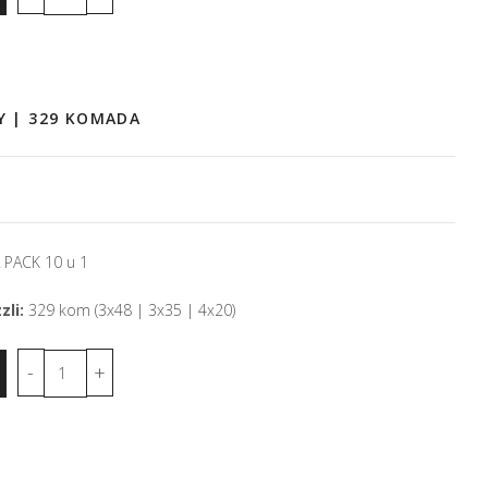
NY | 329 KOMADA
PACK 10 u 1
zli:
329 kom (3x48 | 3x35 | 4x20)