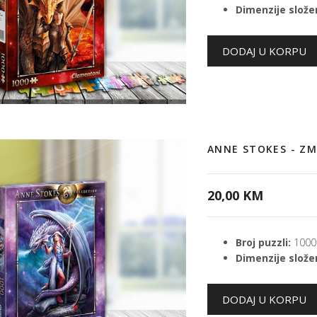
Dimenzije složen
ANNE STOKES - Z
20,00 KM
Broj puzzli:
1000
Dimenzije složen