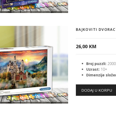
BAJKOVITI DVORA
26,00 KM
Broj puzzli:
2000
Uzrast:
10+
Dimenzije složen