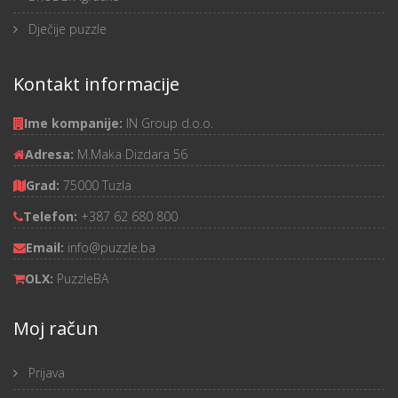
Dječije puzzle
Kontakt informacije
Ime kompanije:
IN Group d.o.o.
Adresa:
M.Maka Dizdara 56
Grad:
75000 Tuzla
Telefon:
+387 62 680 800
Email:
info@puzzle.ba
OLX:
PuzzleBA
Moj račun
Prijava