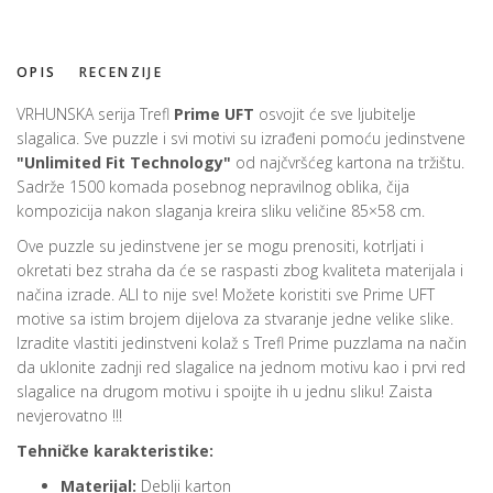
OPIS
RECENZIJE
VRHUNSKA serija Trefl
Prime UFT
osvojit će sve ljubitelje
slagalica. Sve puzzle i svi motivi su izrađeni pomoću jedinstvene
"Unlimited Fit Technology"
od najčvršćeg kartona na tržištu.
Sadrže 1500 komada posebnog nepravilnog oblika, čija
kompozicija nakon slaganja kreira sliku veličine 85×58 cm.
Ove puzzle su jedinstvene jer se mogu prenositi, kotrljati i
okretati bez straha da će se raspasti zbog kvaliteta materijala i
načina izrade. ALI to nije sve! Možete koristiti sve Prime UFT
motive sa istim brojem dijelova za stvaranje jedne velike slike.
Izradite vlastiti jedinstveni kolaž s Trefl Prime puzzlama na način
da uklonite zadnji red slagalice na jednom motivu kao i prvi red
slagalice na drugom motivu i spoijte ih u jednu sliku! Zaista
nevjerovatno !!!
Tehničke karakteristike:
Materijal:
Deblji karton