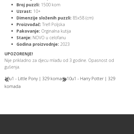
Broj puzzli:
1500 kom
Uzrast:
10+
Dimenzije složenih puzzli:
85x58 (cm)
Proizvođač:
Trefl Poljska
Pakovanje:
Orginalna kutija
Stanje:
NOVO u celofanu
Godina proizvodnje:
2023
UPOZORENJE!
Nije prikladno za djecu mlađu od 3 godine. Opasnost od
gušenja.
10u1 - Little Pony | 329 komada
10u1 - Harry Potter | 329
komada