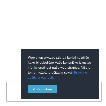
Web shop www.puzzle.ba koristi kolačiće
kako bi poboljšao Vaše korisničko iskustvo
i funkcionalnost naše web stranice. Više o
tome možete pročitati u sekciji
Pravila o
zaštiti privatnosti
.
×
Razumijem