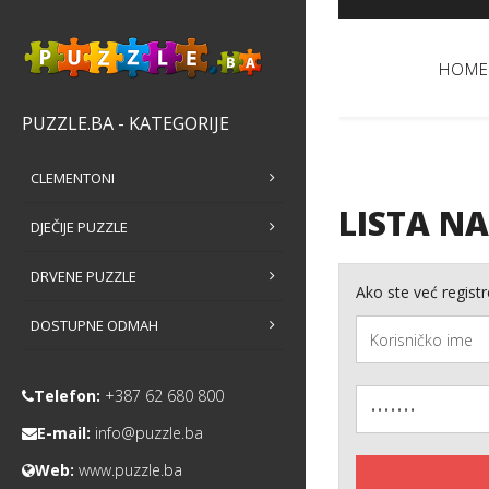
HOME
PUZZLE.BA - KATEGORIJE
CLEMENTONI
LISTA N
DJEČIJE PUZZLE
DRVENE PUZZLE
Ako ste već regist
DOSTUPNE ODMAH
Telefon:
+387 62 680 800
E-mail:
info@puzzle.ba
Web:
www.puzzle.ba