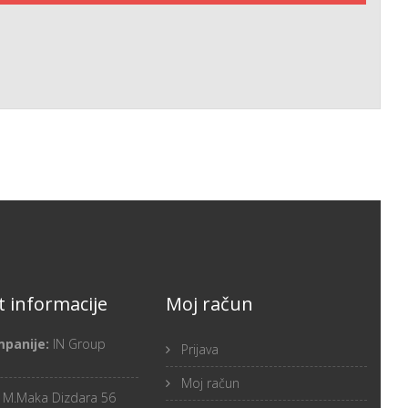
 informacije
Moj račun
mpanije:
IN Group
Prijava
Moj račun
:
M.Maka Dizdara 56