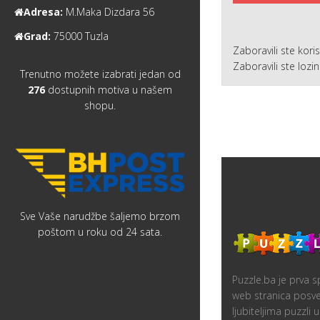
Adresa:
M.Maka Dizdara 56
Grad:
75000 Tuzla
Zaboravili ste kori
Zaboravili ste lozi
Trenutno možete izabrati jedan od
276
dostupnih motiva u našem
shopu.
Sve Vaše narudžbe šaljemo brzom
poštom u roku od 24 sata.
Puzzle.ba je prva sp
web stranica posv
ljubiteljima puzzli u