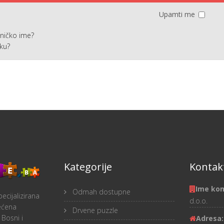
Upamti me
sničko ime?
nku?
Kategorije
Kontakt
Ime ko
Odmah dostupne
ecijalizirana
d.o.o.
ećena
Drvene puzzle
 Bosni i
Adresa