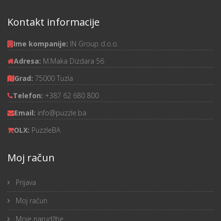
Kontakt informacije
Ime kompanije:
IN Group d.o.o.
Adresa:
M.Maka Dizdara 56
Grad:
75000 Tuzla
Telefon:
+387 62 680 800
Email:
info@puzzle.ba
OLX:
PuzzleBA
Moj račun
Prijava
Moj račun
Moje narudžbe