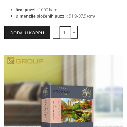
Broj puzzli:
1000 kom
Dimenzije složenih puzzli:
51,9x37,5 (cm)