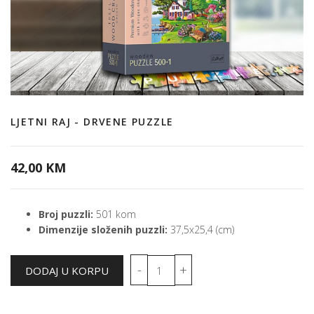
LJETNI RAJ - DRVENE PUZZLE
42,00 KM
Broj puzzli:
501 kom
Dimenzije složenih puzzli:
37,5x25,4 (cm)