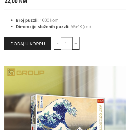
22,00 KM
Broj puzzli:
1000 kom
Dimenzije složenih puzzli:
68x48 (cm)