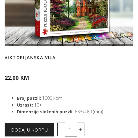
VIKTORIJANSKA VILA
22,00 KM
Broj puzzli:
1000 kom
Uzrast:
10+
Dimenzije složenih puzzli:
683x480 (mm)