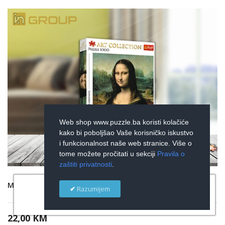
Web shop www.puzzle.ba koristi kolačiće
kako bi poboljšao Vaše korisničko iskustvo
i funkcionalnost naše web stranice. Više o
tome možete pročitati u sekciji
Pravila o
zaštiti privatnosti
.
×
MONA LISA, ART KOLEKCIJA
Razumijem
22,00 KM