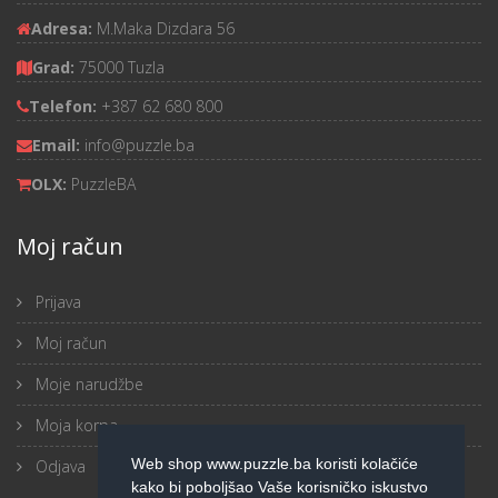
Adresa:
M.Maka Dizdara 56
Grad:
75000 Tuzla
Telefon:
+387 62 680 800
Email:
info@puzzle.ba
OLX:
PuzzleBA
Moj račun
Prijava
Moj račun
Moje narudžbe
Moja korpa
Web shop www.puzzle.ba koristi kolačiće
Odjava
kako bi poboljšao Vaše korisničko iskustvo