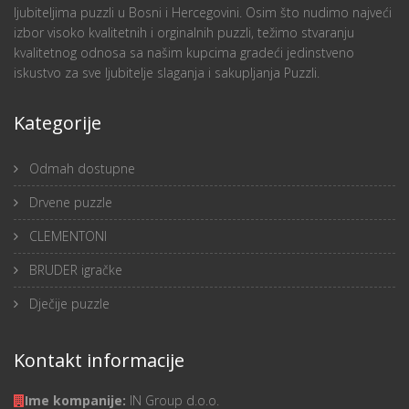
ljubiteljima puzzli u Bosni i Hercegovini. Osim što nudimo najveći
izbor visoko kvalitetnih i orginalnih puzzli, težimo stvaranju
kvalitetnog odnosa sa našim kupcima gradeći jedinstveno
iskustvo za sve ljubitelje slaganja i sakupljanja Puzzli.
Kategorije
Odmah dostupne
Drvene puzzle
CLEMENTONI
BRUDER igračke
Dječije puzzle
Kontakt informacije
Ime kompanije:
IN Group d.o.o.