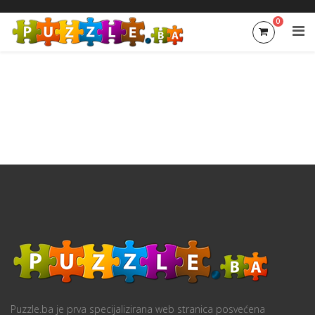
0
Puzzle.ba je prva specijalizirana web stranica posvećena