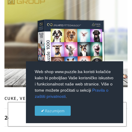
Web shop www.puzzle.ba koristi kolačiće
kako bi poboljšao Vaše korisničko iskustvo
i funkcionalnost naše web stranice. Više o
tome možete pročitati u sekciji
Pravila o
zaštiti privatnosti
.
CUKE, VESELI PORTRETI - UFT PREMIUM
×
Razumijem
24,00 KM