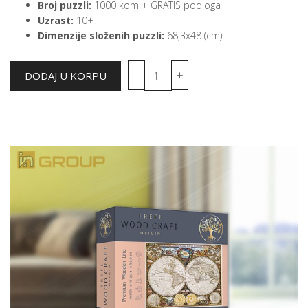
Broj puzzli:
1000 kom + GRATIS podloga
Uzrast:
10+
Dimenzije složenih puzzli:
68,3x48 (cm)