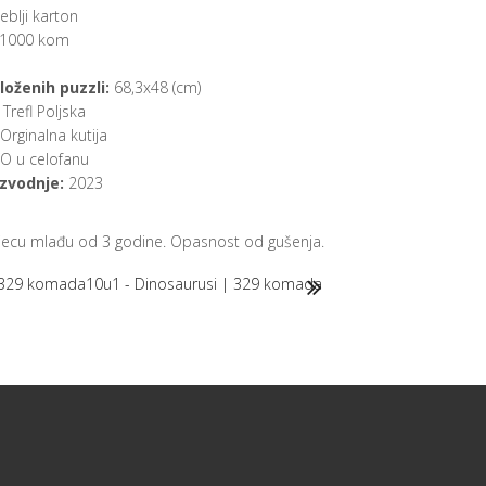
eblji karton
1000 kom
loženih puzzli:
68,3x48 (cm)
Trefl Poljska
Orginalna kutija
 u celofanu
zvodnje:
2023
djecu mlađu od 3 godine. Opasnost od gušenja.
 329 komada
10u1 - Dinosaurusi | 329 komada