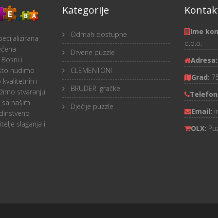
Kategorije
Kontakt
Ime ko
Odmah dostupne
ecijalizirana
d.o.o.
ećena
Drvene puzzle
 Bosni i
Adresa
 što nudimo
CLEMENTONI
Grad:
7
 kvalitetnih i
BRUDER igračke
težimo stvaranju
Telefon
a sa našim
Dječije puzzle
Email:
i
dinstveno
telje slaganja i
OLX:
Pu