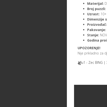
Materijal:
D
Broj puzzli:
Uzrast:
10+
Dimenzije s
Proizvođač:
Pakovanje:
Stanje:
NOVO
Godina proi
UPOZORENJE!
Nije prikladno za 
10u1 - Zec BING |