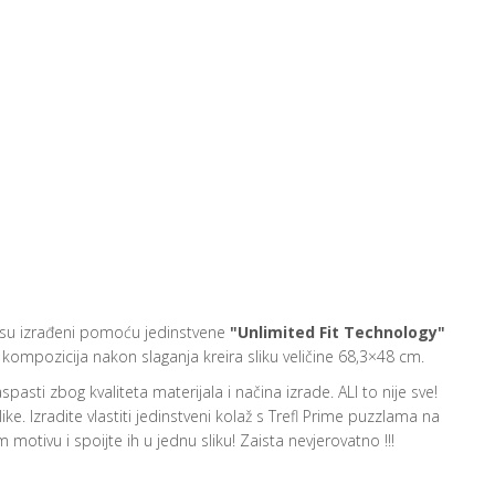
ivi su izrađeni pomoću jedinstvene
"Unlimited Fit Technology"
kompozicija nakon slaganja kreira sliku veličine 68,3×48 cm.
pasti zbog kvaliteta materijala i načina izrade. ALI to nije sve!
ke. Izradite vlastiti jedinstveni kolaž s Trefl Prime puzzlama na
motivu i spoijte ih u jednu sliku! Zaista nevjerovatno !!!