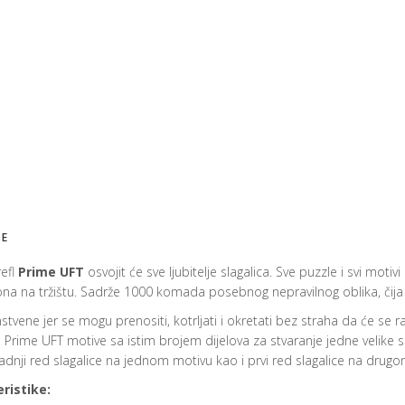
JE
efl
Prime UFT
osvojit će sve ljubitelje slagalica. Sve puzzle i svi mot
ona na tržištu. Sadrže 1000 komada posebnog nepravilnog oblika, čija 
tvene jer se mogu prenositi, kotrljati i okretati bez straha da će se ras
e Prime UFT motive sa istim brojem dijelova za stvaranje jedne velike sli
adnji red slagalice na jednom motivu kao i prvi red slagalice na drugom 
ristike: