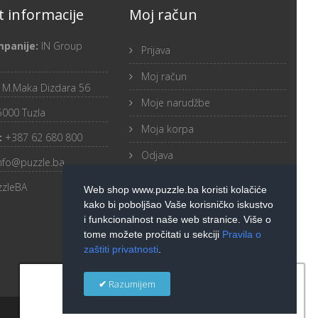
 informacije
Moj račun
mpanije:
IN Group
Prijava
Moj račun
:
M.Maka Dizdara 56
Moje narudžbe
5000 Tuzla
Moja korpa
:
+387 62 680 800
Odjava
nfo@puzzle.ba
zzleBA
Web shop www.puzzle.ba koristi kolačiće
kako bi poboljšao Vaše korisničko iskustvo
i funkcionalnost naše web stranice. Više o
tome možete pročitati u sekciji
Pravila o
zaštiti privatnosti
.
×
Razumijem