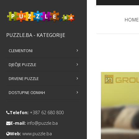
HOME
PUZZLE.BA - KATEGORIJE
CLEMENTONI
DJEČIJE PUZZLE
DRVENE PUZZLE
DOSTUPNE ODMAH
Telefon:
+387 62 680 800
E-mail:
info@puzzle.ba
Web:
www.puzzle.ba