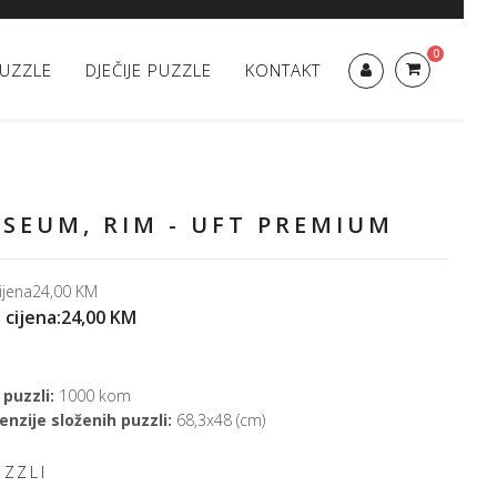
0
UZZLE
DJEČIJE PUZZLE
KONTAKT
SEUM, RIM - UFT PREMIUM
ijena
24,00 KM
 cijena:
24,00 KM
 puzzli:
1000 kom
nzije složenih puzzli:
68,3x48 (cm)
UZZLI