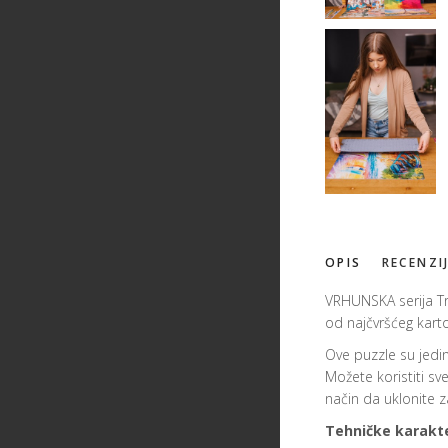
OPIS
RECENZI
VRHUNSKA serija Tr
od najčvršćeg kart
Ove puzzle su jedins
Možete koristiti sv
način da uklonite z
Tehničke karakte