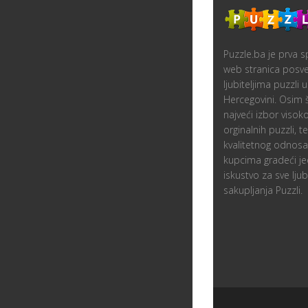
Puzzle.ba je prva sp
web stranica posv
ljubiteljima puzzli u
Hercegovini. Osim
najveći izbor visoko
orginalnih puzzli, 
kvalitetnog odnos
kupcima gradeći je
iskustvo za sve ljubi
sakupljanja Puzzli.