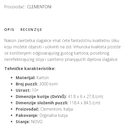
Proizvođač::
CLEMENTONI
OPIS
RECENZIJE
Nakon završetka slagalice imat ćete fantastičnu kvalitetnu sliku
koju možete objesiti i uokviriti na zid. Vrhunska kvaliteta postiže
se korištenjem odgovarajućeg gustog kartona, posebnog
nereflektirajućeg sloja i savršeno prianjajućih dijelova slagalice.
Tehničke karakteristike:
Materijal:
Karton
Broj puzzli:
3000 kom
Uzrast:
10+
Dimenzije kutije (DxVxŠ):
41.8 x 6 x 27.8 (cm)
Dimenzije složenih puzzli:
118.4 x 84.5 (cm)
Proizvođač:
Clementoni, Italija
Pakovanje:
Orginalna kutija
Stanje:
NOVO