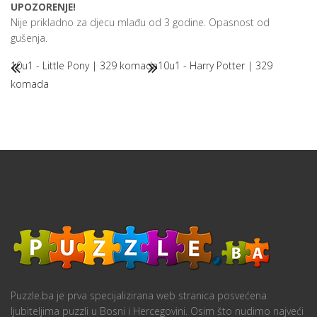
UPOZORENJE!
Nije prikladno za djecu mlađu od 3 godine. Opasnost od
gušenja.
10u1 - Little Pony | 329 komada
10u1 - Harry Potter | 329
komada
Puzzle.ba je prva specijalizirana web stranica posvećena
ljubiteljima puzzli u Bosni i Hercegovini. Osim što nudimo najveći