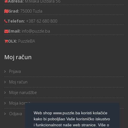
Adresa:
M.Maka Dizdara 56
Grad:
75000 Tuzla
Telefon:
+387 62 680 800
Email:
info@puzzle.ba
OLX:
PuzzleBA
Moj račun
Prijava
Moj račun
Moje narudžbe
Moja korpa
Web shop www.puzzle.ba koristi kolačiće
Odjava
kako bi poboljšao Vaše korisničko iskustvo
i funkcionalnost naše web stranice. Više o