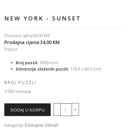
NEW YORK - SUNSET
Osnovna cijena
34,00 KM
Prodajna cijena:
34,00 KM
Popust
Broj puzzli:
3000 kom
Dimenzije složenih puzzli:
118.4 x 84.5 (cm)
BROJ PUZZLI
3.000 komada
Kategorija:
Dostupne Odmah