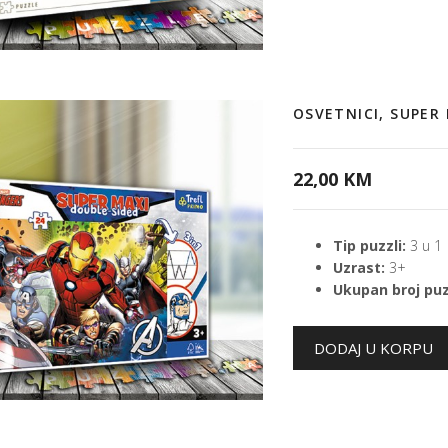
OSVETNICI, SUPER
22,00 KM
Tip puzzli:
3 u 1
Uzrast:
3+
Ukupan broj puz