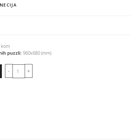
NECIJA
 kom
ih puzzli:
960x680 (mm)