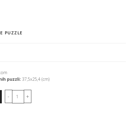
E PUZZLE
kom
ih puzzli:
37,5x25,4 (cm)