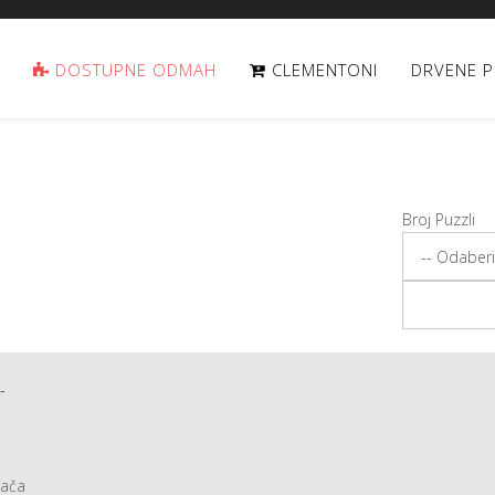
DOSTUPNE ODMAH
CLEMENTONI
DRVENE P
Broj Puzzli
-
đača