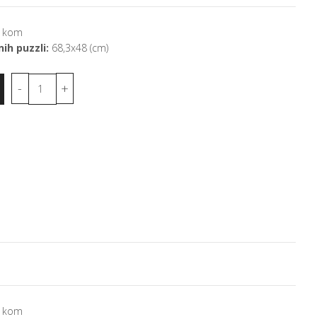
 kom
ih puzzli:
68,3x48 (cm)
 kom