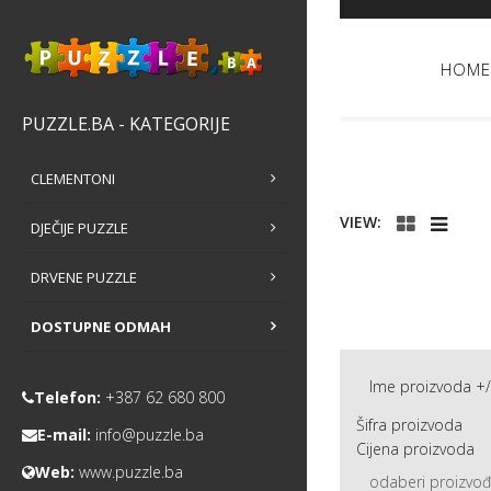
HOME
PUZZLE.BA - KATEGORIJE
CLEMENTONI
VIEW:
DJEČIJE PUZZLE
DRVENE PUZZLE
DOSTUPNE ODMAH
Ime proizvoda +/
Telefon:
+387 62 680 800
Šifra proizvoda
E-mail:
info@puzzle.ba
Cijena proizvoda
Web:
www.puzzle.ba
odaberi proizvo