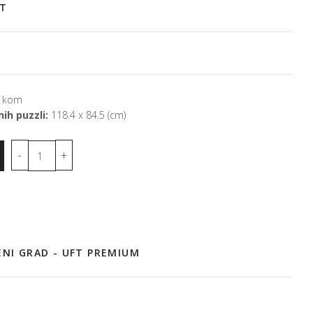
ET
 kom
ih puzzli:
118.4 x 84.5 (cm)
ENI GRAD - UFT PREMIUM