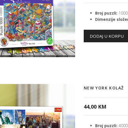
Broj puzzli:
1000
Dimenzije složen
NEW YORK KOLAŽ
44,00 KM
Broj puzzli:
4000