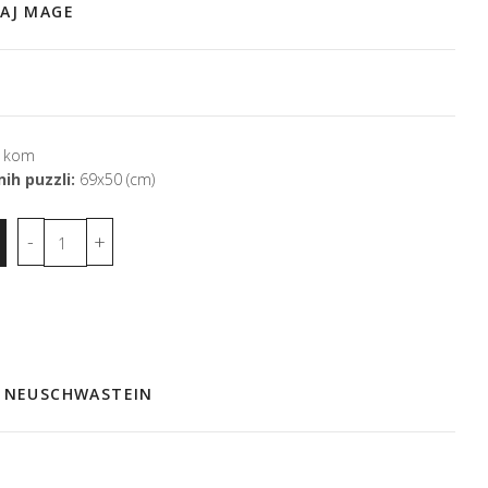
MAJ MAGE
 kom
ih puzzli:
69x50 (cm)
C NEUSCHWASTEIN