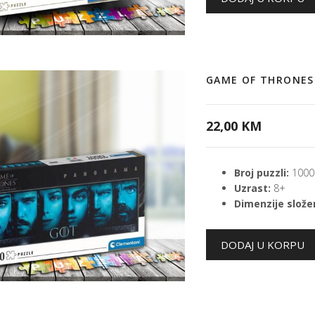
GAME OF THRONES
22,00 KM
Broj puzzli:
1000
Uzrast:
8+
Dimenzije složen