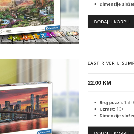
Dimenzije složen
EAST RIVER U SUM
22,00 KM
Broj puzzli:
1500
Uzrast:
10+
Dimenzije složen