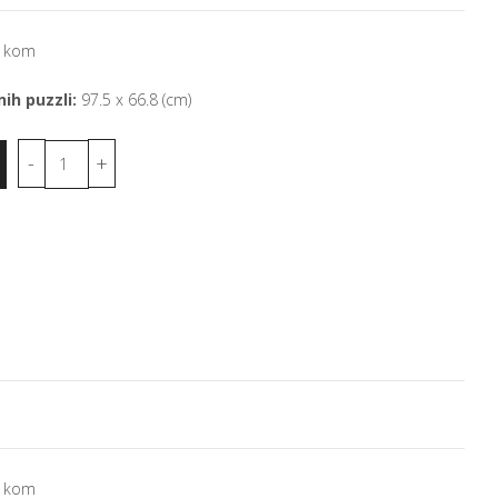
 kom
ih puzzli:
97.5 x 66.8 (cm)
 kom