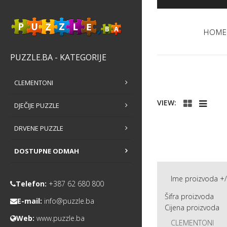
HOME
PUZZLE.BA - KATEGORIJE
CLEMENTONI
VIEW:
DJEČIJE PUZZLE
DRVENE PUZZLE
DOSTUPNE ODMAH
Ime proizvoda +/
Telefon:
+387 62 680 800
Šifra proizvoda
E-mail:
info@puzzle.ba
Cijena proizvoda
Web:
www.puzzle.ba
CLEMENTONI