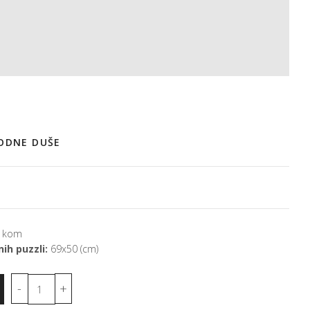
RODNE DUŠE
 kom
ih puzzli:
69x50 (cm)