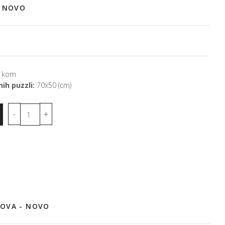
- NOVO
 kom
ih puzzli:
70x50 (cm)
OVA - NOVO