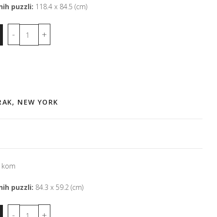
ih puzzli:
118.4 x 84.5 (cm)
RAK, NEW YORK
 kom
ih puzzli:
84.3 x 59.2 (cm)