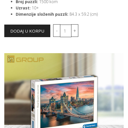
Broj puzzli:
1500 kom
Uzrast:
10+
Dimenzije složenih puzzli:
84.3 x 59.2 (cm)