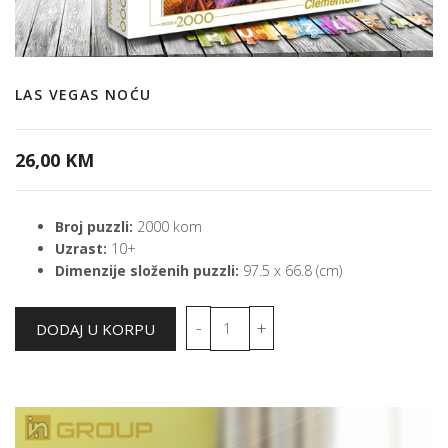
LAS VEGAS NOĆU
26,00 KM
Broj puzzli:
2000 kom
Uzrast:
10+
Dimenzije složenih puzzli:
97.5 x 66.8 (cm)