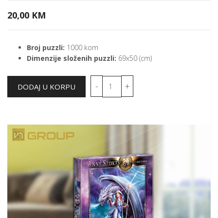
20,00 KM
Broj puzzli:
1000 kom
Dimenzije složenih puzzli:
69x50 (cm)