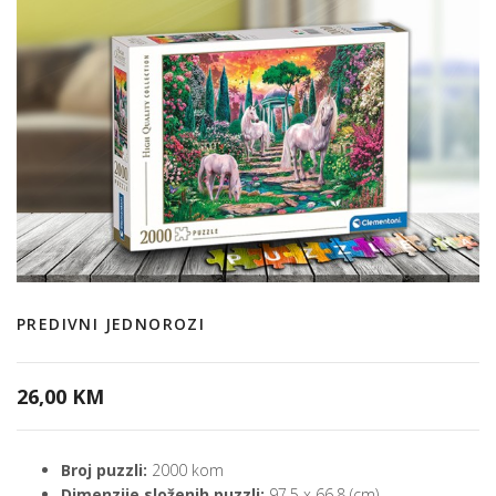
PREDIVNI JEDNOROZI
26,00 KM
Broj puzzli:
2000 kom
Dimenzije složenih puzzli:
97.5 x 66.8 (cm)