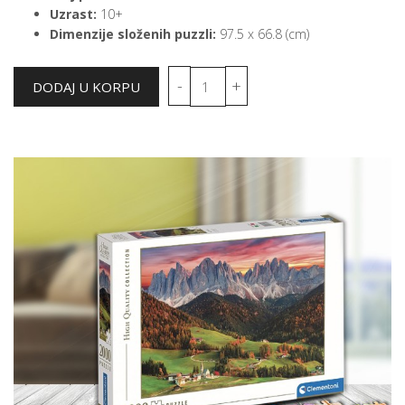
Uzrast:
10+
Dimenzije složenih puzzli:
97.5 x 66.8 (cm)