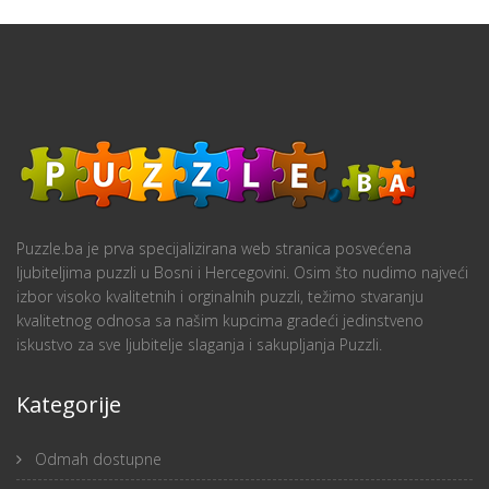
Puzzle.ba je prva specijalizirana web stranica posvećena
ljubiteljima puzzli u Bosni i Hercegovini. Osim što nudimo najveći
izbor visoko kvalitetnih i orginalnih puzzli, težimo stvaranju
kvalitetnog odnosa sa našim kupcima gradeći jedinstveno
iskustvo za sve ljubitelje slaganja i sakupljanja Puzzli.
Kategorije
Odmah dostupne