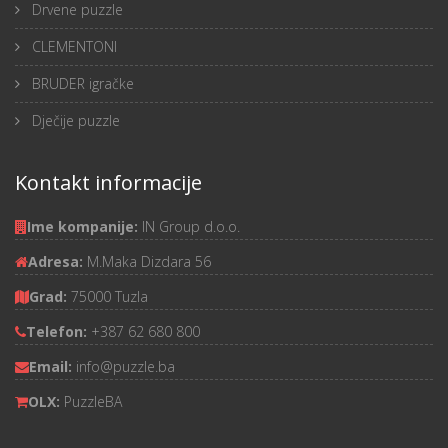
Drvene puzzle
CLEMENTONI
BRUDER igračke
Dječije puzzle
Kontakt informacije
Ime kompanije:
IN Group d.o.o.
Adresa:
M.Maka Dizdara 56
Grad:
75000 Tuzla
Telefon:
+387 62 680 800
Email:
info@puzzle.ba
OLX:
PuzzleBA