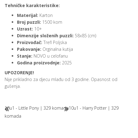
Tehničke karakteristike:
Materijal:
Karton
Broj puzzli:
1500 kom
Uzrast:
10+
Dimenzije složenih puzzli:
58x85 (cm)
Proizvođač:
Trefl Poljska
Pakovanje:
Orginalna kutija
Stanje:
NOVO u celofanu
Godina proizvodnje:
2025
UPOZORENJE!
Nije prikladno za djecu mlađu od 3 godine. Opasnost od
gušenja.
10u1 - Little Pony | 329 komada
10u1 - Harry Potter | 329
komada