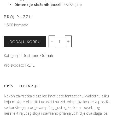
Dimenzije složenih puzzli:
58x85 (cm)
BROJ PUZZLI
1.500 komada
Kategorija:
Dostupne Odmah
Proizvođač::
TREFL
OPIS
RECENZIJE
Nakon završetka slagalice imat ćete fantastičnu kvalitetnu sliku
koju možete objesiti i uokviriti na zid. Vrhunska kvaliteta postiže
se korištenjem odgovarajućeg gustog kartona, posebnog
nereflektirajućeg sloja i savršeno prianjajućih dijelova slagalice.