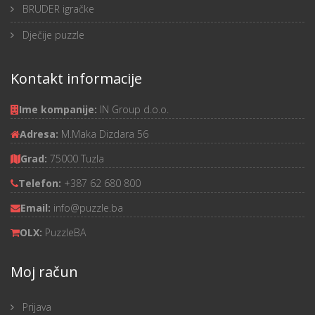
BRUDER igračke
Dječije puzzle
Kontakt informacije
Ime kompanije:
IN Group d.o.o.
Adresa:
M.Maka Dizdara 56
Grad:
75000 Tuzla
Telefon:
+387 62 680 800
Email:
info@puzzle.ba
OLX:
PuzzleBA
Moj račun
Prijava