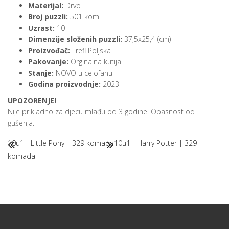
Materijal:
Drvo
Broj puzzli:
501 kom
Uzrast:
10+
Dimenzije složenih puzzli:
37,5x25,4 (cm)
Proizvođač:
Trefl Poljska
Pakovanje:
Orginalna kutija
Stanje:
NOVO u celofanu
Godina proizvodnje:
2023
UPOZORENJE!
Nije prikladno za djecu mlađu od 3 godine. Opasnost od
gušenja.
10u1 - Little Pony | 329 komada
10u1 - Harry Potter | 329
komada