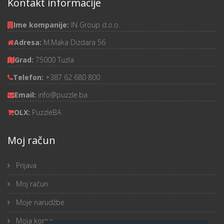
Kontakt informacije
Ime kompanije:
IN Group d.o.o.
Adresa:
M.Maka Dizdara 56
Grad:
75000 Tuzla
Telefon:
+387 62 680 800
Email:
info@puzzle.ba
OLX:
PuzzleBA
Moj račun
Prijava
Moj račun
Moje narudžbe
Moja korpa