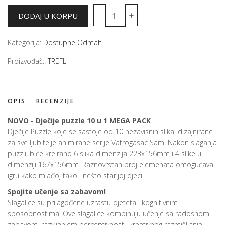
Kategorija:
Dostupne Odmah
Proizvođač::
TREFL
OPIS
RECENZIJE
NOVO - Dječije puzzle 10 u 1 MEGA PACK
Dječije Puzzle koje se sastoje od 10 nezavisnih slika, dizajnirane
za sve ljubitelje animirane serije Vatrogasac Sam. Nakon slaganja
puzzli, biće kreirano 6 slika dimenzija 223x156mm i 4 slike u
dimenziji 167x156mm. Raznovrstan broj elemenata omogućava
igru kako mlađoj tako i nešto starijoj djeci.
Spojite učenje sa zabavom!
Slagalice su prilagođene uzrastu djeteta i kognitivnim
sposobnostima. Ove slagalice kombinuju učenje sa radosnom
zabavom, razvijanjem perceptivnosti, kreativnog razmišljanja,