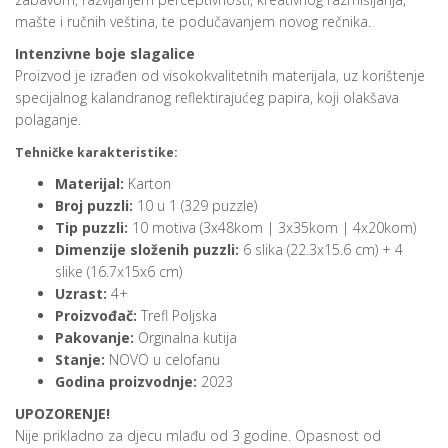
mašte i ručnih veština, te podučavanjem novog rečnika.
Intenzivne boje slagalice
Proizvod je izrađen od visokokvalitetnih materijala, uz korištenje
specijalnog kalandranog reflektirajućeg papira, koji olakšava
polaganje.
Tehničke karakteristike:
Materijal:
Karton
Broj puzzli:
10 u 1 (329 puzzle)
Tip puzzli:
10 motiva (3x48kom | 3x35kom | 4x20kom)
Dimenzije složenih puzzli:
6 slika (22.3x15.6 cm) + 4
slike (16.7x15x6 cm)
Uzrast:
4+
Proizvođač:
Trefl Poljska
Pakovanje:
Orginalna kutija
Stanje:
NOVO u celofanu
Godina proizvodnje:
2023
UPOZORENJE!
Nije prikladno za djecu mlađu od 3 godine. Opasnost od