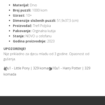
Materijal:
Drvo
Broj puzzli:
1000 kom
Uzrast:
10+
Dimenzije složenih puzzli:
51,9x37,5 (cm)
Proizvođač:
Trefl Poljska
Pakovanje:
Orginalna kutija
Stanje:
NOVO u celofanu
Godina proizvodnje:
2023
UPOZORENJE!
Nije prikladno za djecu mlađu od 3 godine. Opasnost od
gušenja.
10u1 - Little Pony | 329 komada
10u1 - Harry Potter | 329
komada