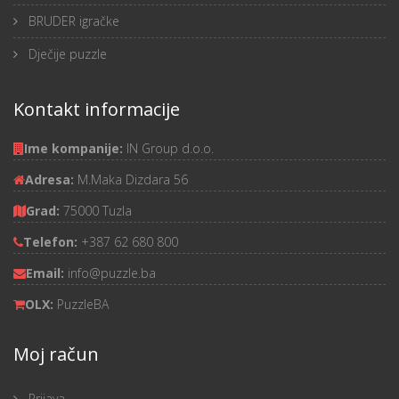
BRUDER igračke
Dječije puzzle
Kontakt informacije
Ime kompanije:
IN Group d.o.o.
Adresa:
M.Maka Dizdara 56
Grad:
75000 Tuzla
Telefon:
+387 62 680 800
Email:
info@puzzle.ba
OLX:
PuzzleBA
Moj račun
Prijava