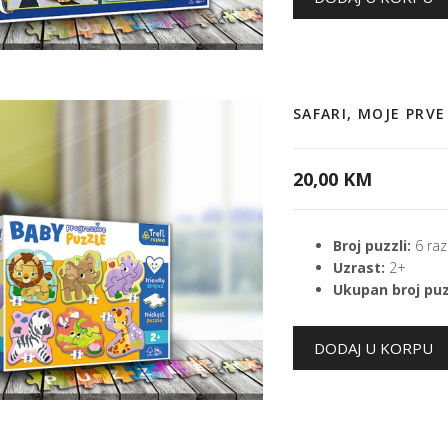
SAFARI, MOJE PRV
20,00 KM
Broj puzzli:
6 razl
Uzrast:
2+
Ukupan broj puz