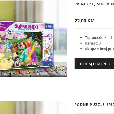
PRINCEZE, SUPER 
22,00 KM
Tip puzzli:
3 u 1
Uzrast:
3+
Ukupan broj puz
PODNE PUZZLE SPI