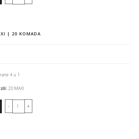
AXI | 20 KOMADA
rane 4 u 1
zli:
20 MAXI