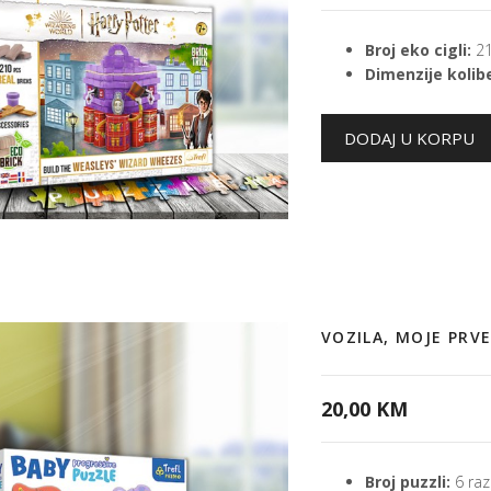
Broj eko cigli:
21
Dimenzije kolib
VOZILA, MOJE PRV
20,00 KM
Broj puzzli:
6 razl