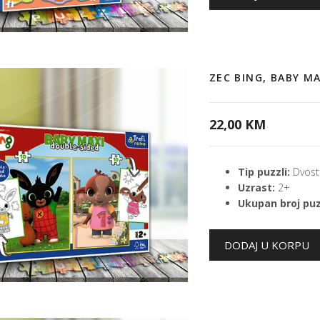
ZEC BING, BABY M
22,00 KM
Tip puzzli:
Dvost
Uzrast:
2+
Ukupan broj puz