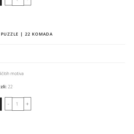
E PUZZLE | 22 KOMADA
ičitih motiva
zli:
22