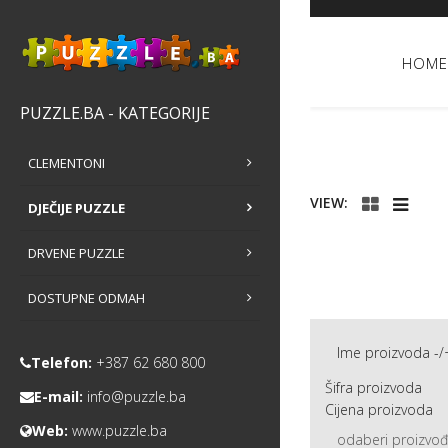
HOME
PUZZLE.BA - KATEGORIJE
CLEMENTONI
VIEW:
DJEČIJE PUZZLE
DRVENE PUZZLE
DOSTUPNE ODMAH
Ime proizvoda -/
Telefon:
+387 62 680 800
Šifra proizvoda
E-mail:
info@puzzle.ba
Cijena proizvoda
Web:
www.puzzle.ba
odaberi proizvo