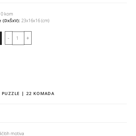
0 kom
e (DxŠxV):
23x16x16 (cm)
E PUZZLE | 22 KOMADA
ičitih motiva