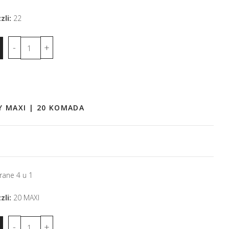
zli:
22
BY MAXI | 20 KOMADA
rane 4 u 1
zli:
20 MAXI