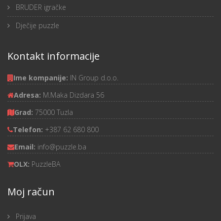
BRUDER igračke
Dječije puzzle
Kontakt informacije
Ime kompanije:
IN Group d.o.o.
Adresa:
M.Maka Dizdara 56
Grad:
75000 Tuzla
Telefon:
+387 62 680 800
Email:
info@puzzle.ba
OLX:
PuzzleBA
Moj račun
Prijava