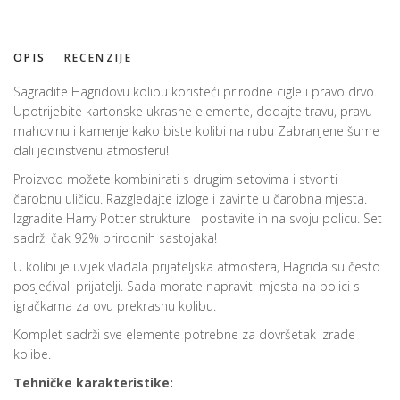
OPIS
RECENZIJE
Sagradite Hagridovu kolibu koristeći prirodne cigle i pravo drvo.
Upotrijebite kartonske ukrasne elemente, dodajte travu, pravu
mahovinu i kamenje kako biste kolibi na rubu Zabranjene šume
dali jedinstvenu atmosferu!
Proizvod možete kombinirati s drugim setovima i stvoriti
čarobnu uličicu. Razgledajte izloge i zavirite u čarobna mjesta.
Izgradite Harry Potter strukture i postavite ih na svoju policu. Set
sadrži čak 92% prirodnih sastojaka!
U kolibi je uvijek vladala prijateljska atmosfera, Hagrida su često
posjećivali prijatelji. Sada morate napraviti mjesta na polici s
igračkama za ovu prekrasnu kolibu.
Komplet sadrži sve elemente potrebne za dovršetak izrade
kolibe.
Tehničke karakteristike: