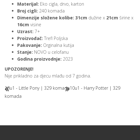
Materijal:
Eko cigla, drvo, karton
Broj cigli:
240 komada
Dimenzije složene kolibe:
31cm
dužine x
21cm
širine x
16cm
visine
Uzrast:
7+
Proizvođač:
Trefl Poljska
Pakovanje:
Orginalna kutija
Stanje:
NOVO u celofanu
Godina proizvodnje:
2023
UPOZORENJE!
Nije prikladno za djecu mlađu od 7 godina.
10u1 - Little Pony | 329 komada
10u1 - Harry Potter | 329
komada