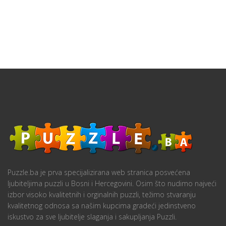
Puzzle.ba je prva specijalizirana web stranica posvećena
ljubiteljima puzzli u Bosni i Hercegovini. Osim što nudimo najveći
izbor visoko kvalitetnih i orginalnih puzzli, težimo stvaranju
kvalitetnog odnosa sa našim kupcima gradeći jedinstveno
iskustvo za sve ljubitelje slaganja i sakupljanja Puzzli.