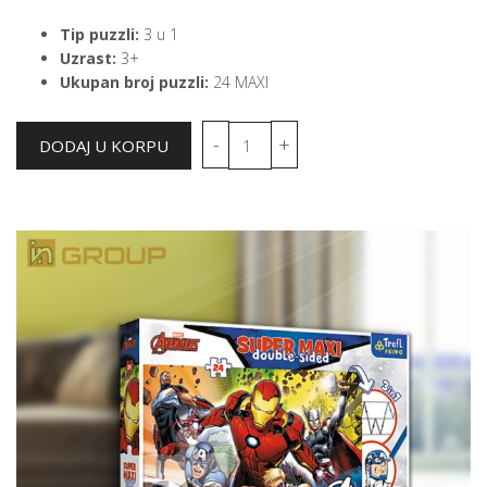
Tip puzzli:
3 u 1
Uzrast:
3+
Ukupan broj puzzli:
24 MAXI