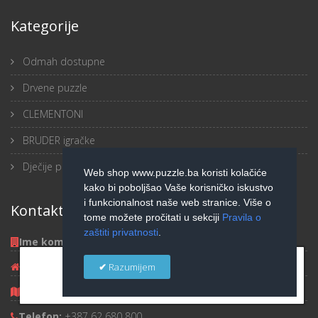
Kategorije
Odmah dostupne
Drvene puzzle
CLEMENTONI
BRUDER igračke
Dječije puzzle
Web shop www.puzzle.ba koristi kolačiće
kako bi poboljšao Vaše korisničko iskustvo
i funkcionalnost naše web stranice. Više o
Kontakt informacije
tome možete pročitati u sekciji
Pravila o
zaštiti privatnosti
.
Ime kompanije:
IN Group d.o.o.
×
Adresa:
M.Maka Dizdara 56
Razumijem
Grad:
75000 Tuzla
Telefon:
+387 62 680 800