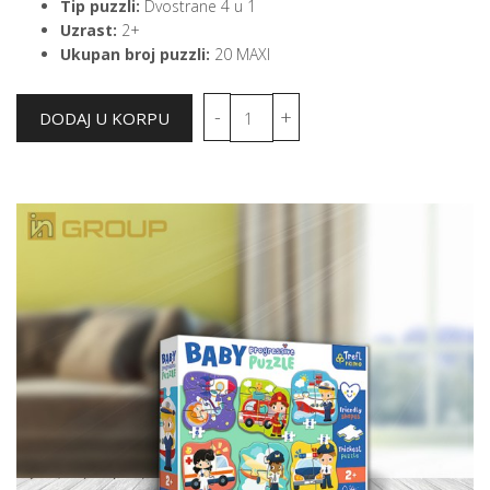
Tip puzzli:
Dvostrane 4 u 1
Uzrast:
2+
Ukupan broj puzzli:
20 MAXI