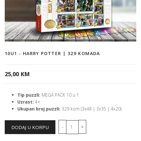
10U1 - HARRY POTTER | 329 KOMADA
25,00 KM
Tip puzzli:
MEGA PACK 10 u 1
Uzrast:
4+
Ukupan broj puzzli:
329 kom (3x48 | 3x35 | 4x20)