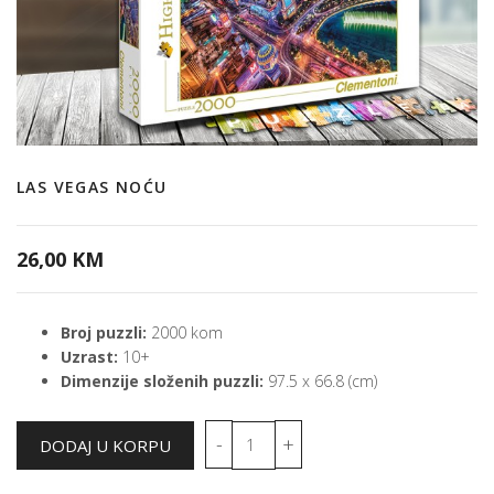
LAS VEGAS NOĆU
26,00 KM
Broj puzzli:
2000 kom
Uzrast:
10+
Dimenzije složenih puzzli:
97.5 x 66.8 (cm)