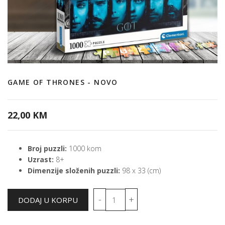
GAME OF THRONES - NOVO
22,00 KM
Broj puzzli:
1000 kom
Uzrast:
8+
Dimenzije složenih puzzli:
98 x 33 (cm)