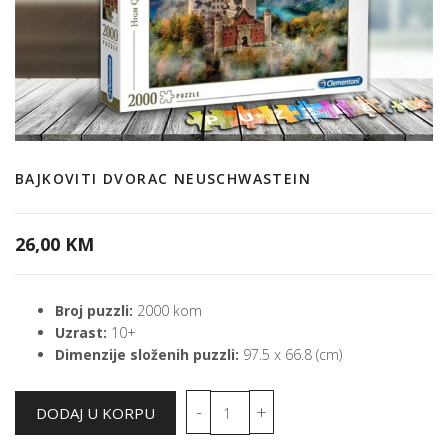
BAJKOVITI DVORAC NEUSCHWASTEIN
26,00 KM
Broj puzzli:
2000 kom
Uzrast:
10+
Dimenzije složenih puzzli:
97.5 x 66.8 (cm)