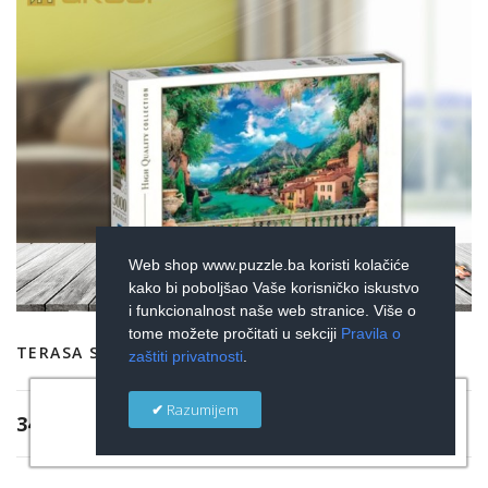
Web shop www.puzzle.ba koristi kolačiće
kako bi poboljšao Vaše korisničko iskustvo
i funkcionalnost naše web stranice. Više o
tome možete pročitati u sekciji
Pravila o
TERASA SA POGLEDOM
zaštiti privatnosti
.
×
Razumijem
34,00 KM