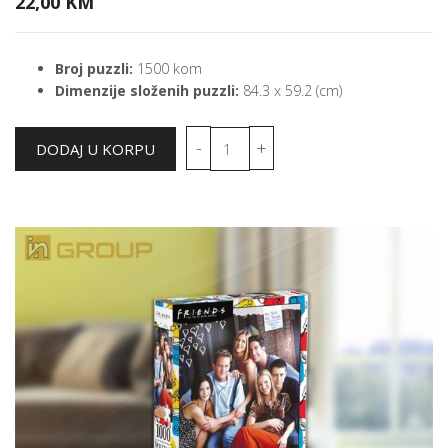
22,00 KM
Broj puzzli:
1500 kom
Dimenzije složenih puzzli:
84.3 x 59.2 (cm)