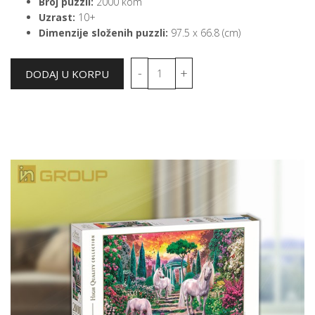
Broj puzzli:
2000 kom
Uzrast:
10+
Dimenzije složenih puzzli:
97.5 x 66.8 (cm)