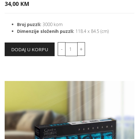
34,00 KM
Broj puzzli:
3000 kom
Dimenzije složenih puzzli:
118.4 x 84.5 (cm)