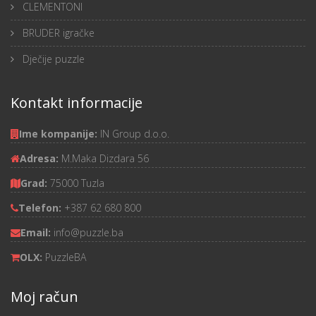
CLEMENTONI
BRUDER igračke
Dječije puzzle
Kontakt informacije
Ime kompanije:
IN Group d.o.o.
Adresa:
M.Maka Dizdara 56
Grad:
75000 Tuzla
Telefon:
+387 62 680 800
Email:
info@puzzle.ba
OLX:
PuzzleBA
Moj račun