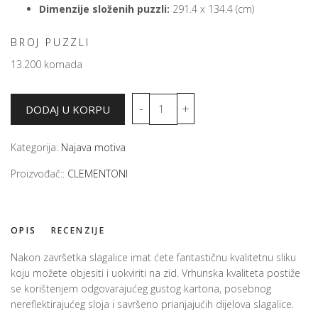
Dimenzije složenih puzzli:
291.4 x 134.4 (cm)
BROJ PUZZLI
13.200 komada
Kategorija:
Najava motiva
Proizvođač::
CLEMENTONI
OPIS
RECENZIJE
Nakon završetka slagalice imat ćete fantastičnu kvalitetnu sliku
koju možete objesiti i uokviriti na zid. Vrhunska kvaliteta postiže
se korištenjem odgovarajućeg gustog kartona, posebnog
nereflektirajućeg sloja i savršeno prianjajućih dijelova slagalice.