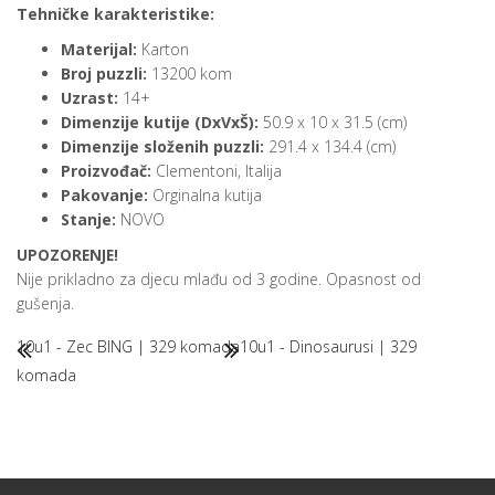
Tehničke karakteristike:
Materijal:
Karton
Broj puzzli:
13200 kom
Uzrast:
14+
Dimenzije kutije (DxVxŠ):
50.9 x 10 x 31.5 (cm)
Dimenzije složenih puzzli:
291.4 x 134.4 (cm)
Proizvođač:
Clementoni, Italija
Pakovanje:
Orginalna kutija
Stanje:
NOVO
UPOZORENJE!
Nije prikladno za djecu mlađu od 3 godine. Opasnost od
gušenja.
10u1 - Zec BING | 329 komada
10u1 - Dinosaurusi | 329
komada