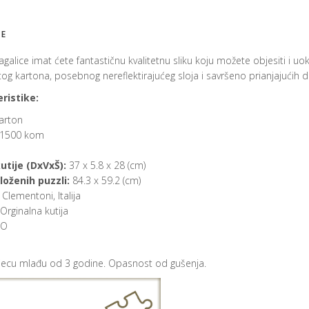
JE
galice imat ćete fantastičnu kvalitetnu sliku koju možete objesiti i uok
g kartona, posebnog nereflektirajućeg sloja i savršeno prianjajućih dij
ristike:
arton
1500 kom
utije (DxVxŠ):
37 x 5.8 x 28 (cm)
loženih puzzli:
84.3 x 59.2 (cm)
Clementoni, Italija
Orginalna kutija
O
djecu mlađu od 3 godine. Opasnost od gušenja.