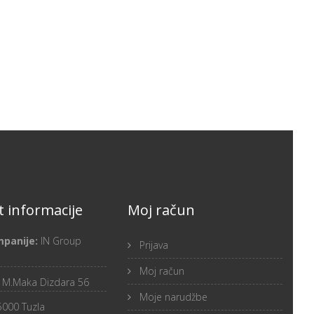
 informacije
Moj račun
mpanije:
IN Group
Prijava
Moj račun
:
M.Maka Dizdara 56
Moje narudžbe
5000 Tuzla