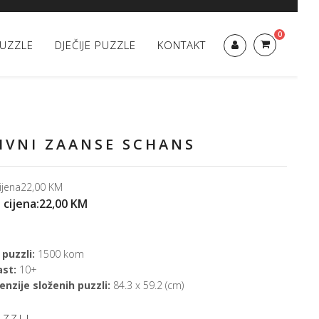
0
UZZLE
DJEČIJE PUZZLE
KONTAKT
IVNI ZAANSE SCHANS
ijena
22,00 KM
 cijena:
22,00 KM
 puzzli:
1500 kom
ast:
10+
nzije složenih puzzli:
84.3 x 59.2 (cm)
UZZLI