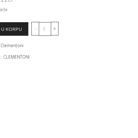
mada
:
Clementoni
::
CLEMENTONI