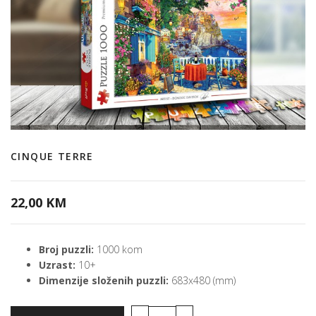
CINQUE TERRE
22,00 KM
Broj puzzli:
1000 kom
Uzrast:
10+
Dimenzije složenih puzzli:
683x480 (mm)