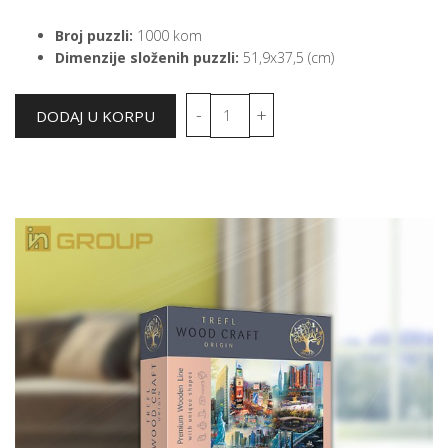
Broj puzzli:
1000 kom
Dimenzije složenih puzzli:
51,9x37,5 (cm)