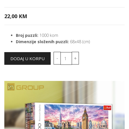
22,00 KM
Broj puzzli:
1000 kom
Dimenzije složenih puzzli:
68x48 (cm)