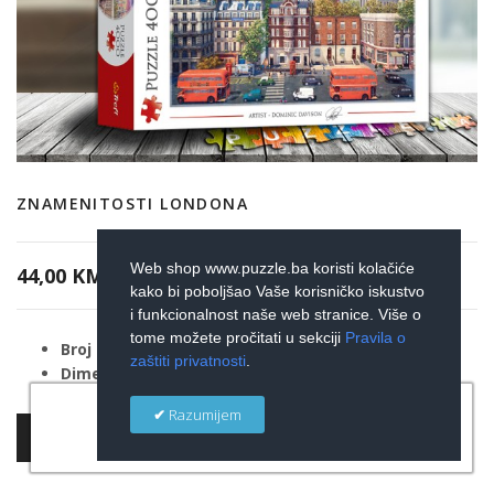
ZNAMENITOSTI LONDONA
Web shop www.puzzle.ba koristi kolačiće
44,00 KM
kako bi poboljšao Vaše korisničko iskustvo
i funkcionalnost naše web stranice. Više o
tome možete pročitati u sekciji
Pravila o
Broj puzzli:
4000 kom
zaštiti privatnosti
.
Dimenzije složenih puzzli:
136x96 (cm)
×
Razumijem