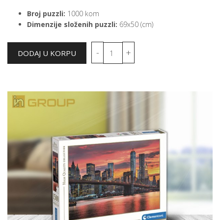
Broj puzzli:
1000 kom
Dimenzije složenih puzzli:
69x50 (cm)