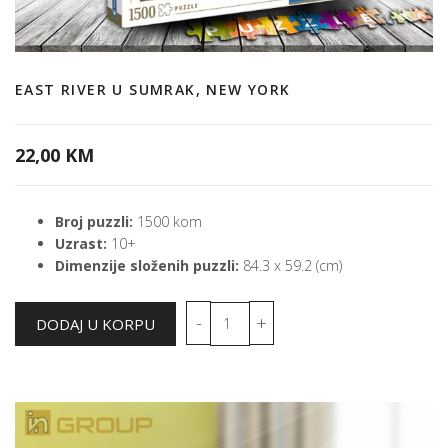
EAST RIVER U SUMRAK, NEW YORK
22,00 KM
Broj puzzli:
1500 kom
Uzrast:
10+
Dimenzije složenih puzzli:
84.3 x 59.2 (cm)