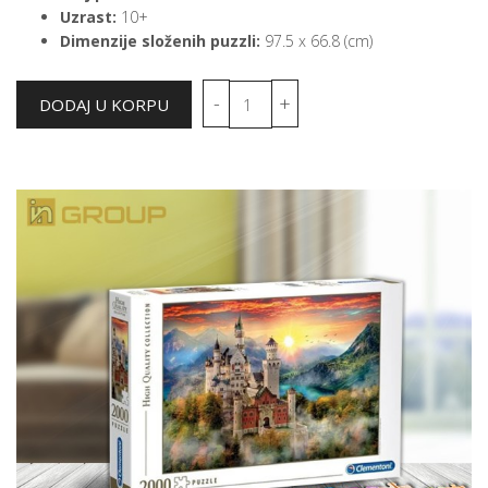
Uzrast:
10+
Dimenzije složenih puzzli:
97.5 x 66.8 (cm)