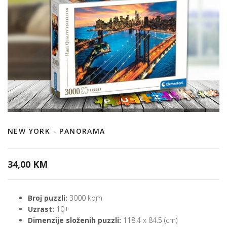
NEW YORK - PANORAMA
34,00 KM
Broj puzzli:
3000 kom
Uzrast:
10+
Dimenzije složenih puzzli:
118.4 x 84.5 (cm)