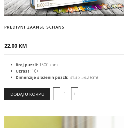
PREDIVNI ZAANSE SCHANS
22,00 KM
Broj puzzli:
1500 kom
Uzrast:
10+
Dimenzije složenih puzzli:
84.3 x 59.2 (cm)