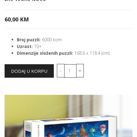
60,00 KM
Broj puzzli:
6000 kom
Uzrast:
10+
Dimenzije složenih puzzli:
168.6 x 118.4 (cm)