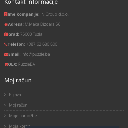
Kontakt informacije
Ime kompanije:
IN Group d.o.o.
Adresa:
M.Maka Dizdara 56
Grad:
75000 Tuzla
Telefon:
+387 62 680 800
Email:
info@puzzle.ba
OLX:
PuzzleBA
Moj račun
Prijava
Moj račun
Moje narudžbe
Moja korpa