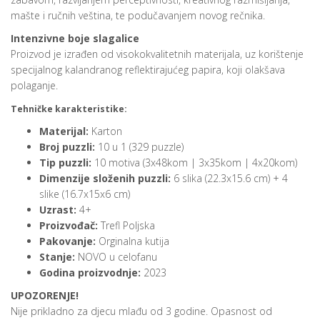
mašte i ručnih veština, te podučavanjem novog rečnika.
Intenzivne boje slagalice
Proizvod je izrađen od visokokvalitetnih materijala, uz korištenje
specijalnog kalandranog reflektirajućeg papira, koji olakšava
polaganje.
Tehničke karakteristike:
Materijal:
Karton
Broj puzzli:
10 u 1 (329 puzzle)
Tip puzzli:
10 motiva (3x48kom | 3x35kom | 4x20kom)
Dimenzije složenih puzzli:
6 slika (22.3x15.6 cm) + 4
slike (16.7x15x6 cm)
Uzrast:
4+
Proizvođač:
Trefl Poljska
Pakovanje:
Orginalna kutija
Stanje:
NOVO u celofanu
Godina proizvodnje:
2023
UPOZORENJE!
Nije prikladno za djecu mlađu od 3 godine. Opasnost od