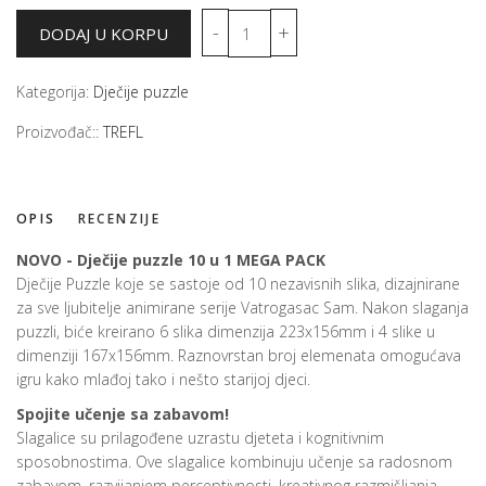
Kategorija:
Dječije puzzle
Proizvođač::
TREFL
OPIS
RECENZIJE
NOVO - Dječije puzzle 10 u 1 MEGA PACK
Dječije Puzzle koje se sastoje od 10 nezavisnih slika, dizajnirane
za sve ljubitelje animirane serije Vatrogasac Sam. Nakon slaganja
puzzli, biće kreirano 6 slika dimenzija 223x156mm i 4 slike u
dimenziji 167x156mm. Raznovrstan broj elemenata omogućava
igru kako mlađoj tako i nešto starijoj djeci.
Spojite učenje sa zabavom!
Slagalice su prilagođene uzrastu djeteta i kognitivnim
sposobnostima. Ove slagalice kombinuju učenje sa radosnom
zabavom, razvijanjem perceptivnosti, kreativnog razmišljanja,