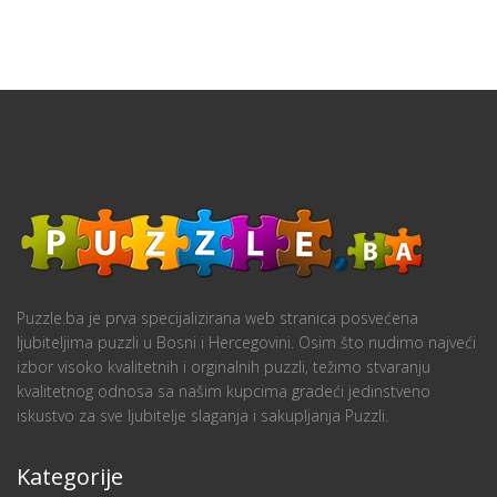
Puzzle.ba je prva specijalizirana web stranica posvećena
ljubiteljima puzzli u Bosni i Hercegovini. Osim što nudimo najveći
izbor visoko kvalitetnih i orginalnih puzzli, težimo stvaranju
kvalitetnog odnosa sa našim kupcima gradeći jedinstveno
iskustvo za sve ljubitelje slaganja i sakupljanja Puzzli.
Kategorije