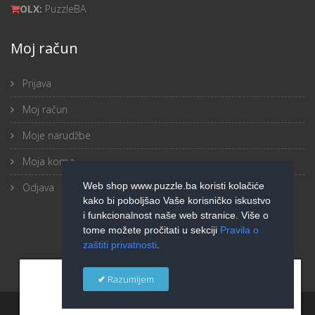
OLX:
PuzzleBA
Moj račun
Prijava
Moj račun
Moje narudžbe
Moja korpa
Web shop www.puzzle.ba koristi kolačiće
Odjava
kako bi poboljšao Vaše korisničko iskustvo
i funkcionalnost naše web stranice. Više o
tome možete pročitati u sekciji
Pravila o
zaštiti privatnosti
.
×
Razumijem