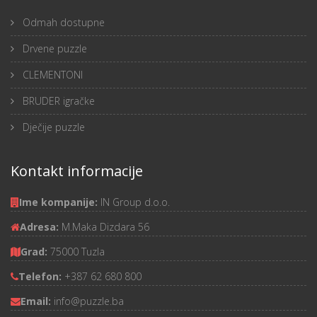
Odmah dostupne
Drvene puzzle
CLEMENTONI
BRUDER igračke
Dječije puzzle
Kontakt informacije
Ime kompanije:
IN Group d.o.o.
Adresa:
M.Maka Dizdara 56
Grad:
75000 Tuzla
Telefon:
+387 62 680 800
Email:
info@puzzle.ba