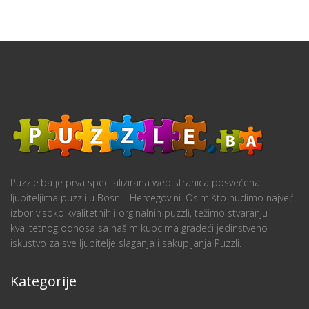
Puzzle.ba je prva specijalizirana web stranica posvećena
ljubiteljima puzzli u Bosni i Hercegovini. Osim što nudimo najveći
izbor visoko kvalitetnih i orginalnih puzzli, težimo stvaranju
kvalitetnog odnosa sa našim kupcima gradeći jedinstveno
iskustvo za sve ljubitelje slaganja i sakupljanja Puzzli.
Kategorije