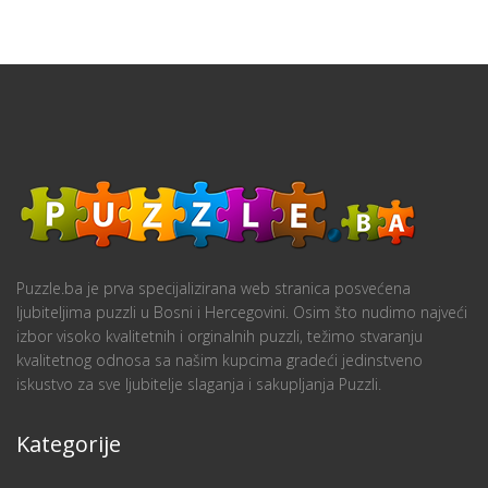
Puzzle.ba je prva specijalizirana web stranica posvećena
ljubiteljima puzzli u Bosni i Hercegovini. Osim što nudimo najveći
izbor visoko kvalitetnih i orginalnih puzzli, težimo stvaranju
kvalitetnog odnosa sa našim kupcima gradeći jedinstveno
iskustvo za sve ljubitelje slaganja i sakupljanja Puzzli.
Kategorije