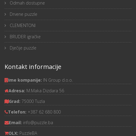
Odmah dostupne
Drvene puzzle
CLEMENTONI
BRUDER igračke
Dječije puzzle
Kontakt informacije
Ime kompanije:
IN Group d.o.o.
Adresa:
M.Maka Dizdara 56
Grad:
75000 Tuzla
Telefon:
+387 62 680 800
Email:
info@puzzle.ba
OLX:
PuzzleBA