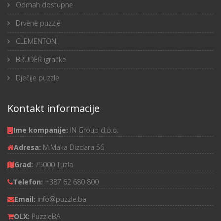
Odmah dostupne
Drvene puzzle
CLEMENTONI
BRUDER igračke
Dječije puzzle
Kontakt informacije
Ime kompanije:
IN Group d.o.o.
Adresa:
M.Maka Dizdara 56
Grad:
75000 Tuzla
Telefon:
+387 62 680 800
Email:
info@puzzle.ba
OLX:
PuzzleBA