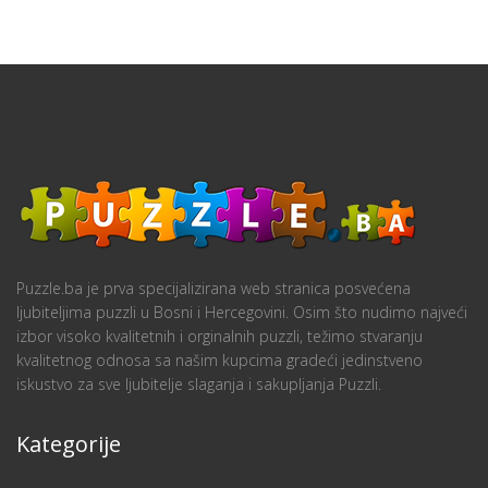
Puzzle.ba je prva specijalizirana web stranica posvećena
ljubiteljima puzzli u Bosni i Hercegovini. Osim što nudimo najveći
izbor visoko kvalitetnih i orginalnih puzzli, težimo stvaranju
kvalitetnog odnosa sa našim kupcima gradeći jedinstveno
iskustvo za sve ljubitelje slaganja i sakupljanja Puzzli.
Kategorije