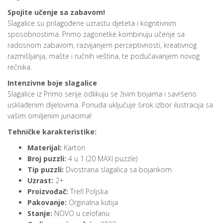
Spojite učenje sa zabavom!
Slagalice su prilagođene uzrastu djeteta i kognitivnim
sposobnostima. Primo zagonetke kombinuju učenje sa
radosnom zabavom, razvijanjem perceptivnosti, kreativnog
razmišljanja, mašte i ručnih veština, te podučavanjem novog
rečnika.
Intenzivne boje slagalice
Slagalice iz Primo serije odlikuju se živim bojama i savršeno
usklađenim dijelovima. Ponuda uključuje širok izbor ilustracija sa
vašim omiljenim junacima!
Tehničke karakteristike:
Materijal:
Karton
Broj puzzli:
4 u 1 (20 MAXI puzzle)
Tip puzzli:
Dvostrana slagalica sa bojankom
Uzrast:
2+
Proizvođač:
Trefl Poljska
Pakovanje:
Orginalna kutija
Stanje:
NOVO u celofanu