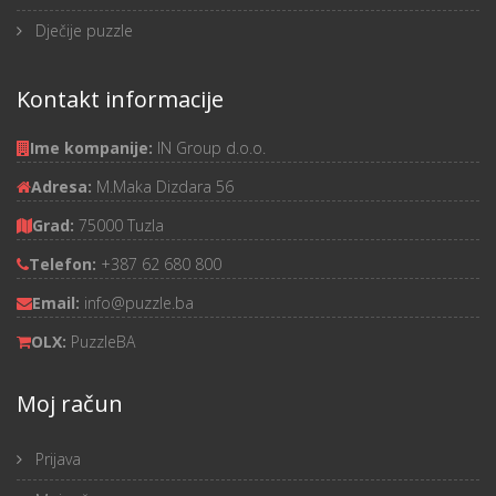
Dječije puzzle
Kontakt informacije
Ime kompanije:
IN Group d.o.o.
Adresa:
M.Maka Dizdara 56
Grad:
75000 Tuzla
Telefon:
+387 62 680 800
Email:
info@puzzle.ba
OLX:
PuzzleBA
Moj račun
Prijava