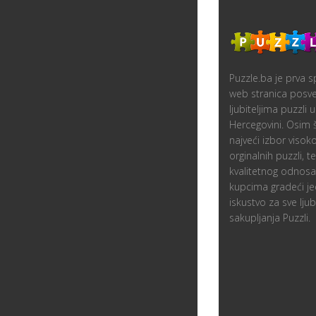
Puzzle.ba je prva sp
web stranica posv
ljubiteljima puzzli u
Hercegovini. Osim
najveći izbor visoko
orginalnih puzzli, 
kvalitetnog odnos
kupcima gradeći je
iskustvo za sve ljubi
sakupljanja Puzzli.