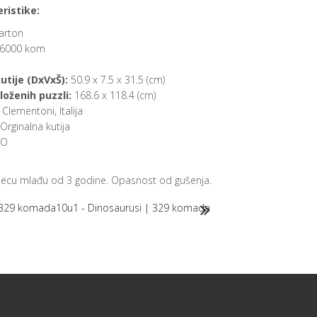
ristike:
arton
6000 kom
utije (DxVxŠ):
50.9 x 7.5 x 31.5 (cm)
loženih puzzli:
168.6 x 118.4 (cm)
Clementoni, Italija
Orginalna kutija
O
djecu mlađu od 3 godine. Opasnost od gušenja.
 329 komada
10u1 - Dinosaurusi | 329 komada