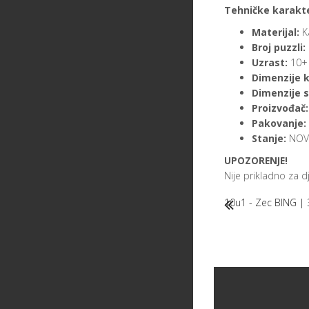
Tehničke karakte
Materijal:
K
Broj puzzli:
Uzrast:
10+
Dimenzije k
Dimenzije s
Proizvođač:
Pakovanje:
Stanje:
NOV
UPOZORENJE!
Nije prikladno za 
10u1 - Zec BING |