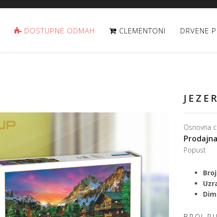
DOSTUPNE ODMAH
CLEMENTONI
DRVENE P
JEZE
Osnovna c
Prodajna
Popust
Broj
Uzr
Dime
BROJ P