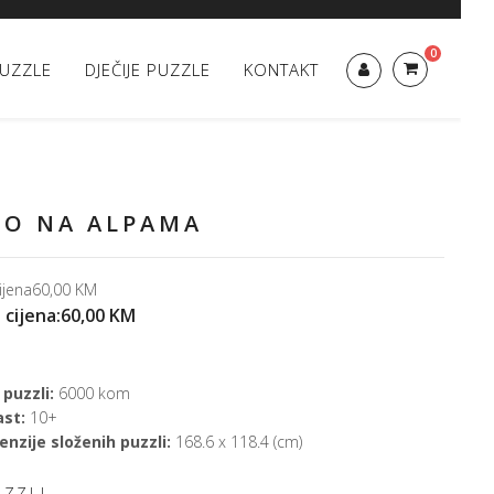
0
UZZLE
DJEČIJE PUZZLE
KONTAKT
RO NA ALPAMA
ijena
60,00 KM
 cijena:
60,00 KM
 puzzli:
6000 kom
ast:
10+
nzije složenih puzzli:
168.6 x 118.4 (cm)
UZZLI