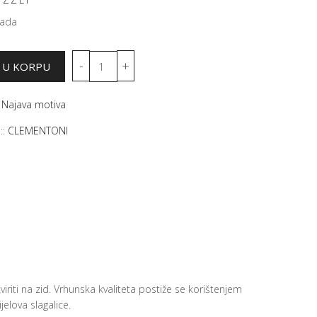
mada
:
Najava motiva
::
CLEMENTONI
viriti na zid. Vrhunska kvaliteta postiže se korištenjem
elova slagalice.