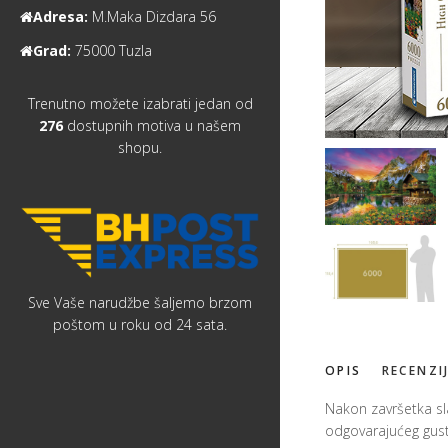
Adresa:
M.Maka Dizdara 56
Grad:
75000 Tuzla
Trenutno možete izabrati jedan od
276
dostupnih motiva u našem
shopu.
Sve Vaše narudžbe šaljemo brzom
poštom u roku od 24 sata.
OPIS
RECENZI
Nakon završetka sla
odgovarajućeg gusto