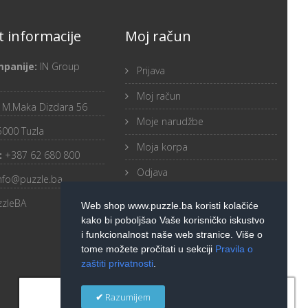
 informacije
Moj račun
mpanije:
IN Group
Prijava
Moj račun
:
M.Maka Dizdara 56
Moje narudžbe
5000 Tuzla
Moja korpa
:
+387 62 680 800
Odjava
nfo@puzzle.ba
zzleBA
Web shop www.puzzle.ba koristi kolačiće
kako bi poboljšao Vaše korisničko iskustvo
i funkcionalnost naše web stranice. Više o
tome možete pročitati u sekciji
Pravila o
zaštiti privatnosti
.
×
Razumijem