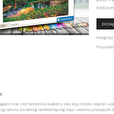
6.000 ko
Kategorija
Proizvođač
JE
galice imat ćete fantastičnu kvalitetnu sliku koju možete objesiti i uok
g kartona, posebnog nereflektirajućeg sloja i savršeno prianjajućih dij