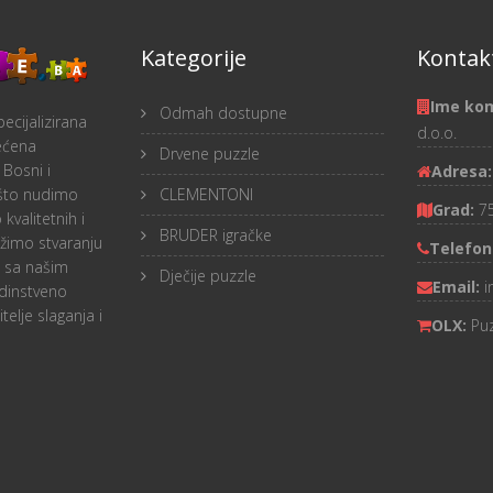
Kategorije
Kontakt
Ime ko
Odmah dostupne
ecijalizirana
d.o.o.
ećena
Drvene puzzle
 Bosni i
Adresa
 što nudimo
CLEMENTONI
Grad:
7
 kvalitetnih i
BRUDER igračke
težimo stvaranju
Telefon
a sa našim
Dječije puzzle
Email:
i
dinstveno
telje slaganja i
OLX:
Pu