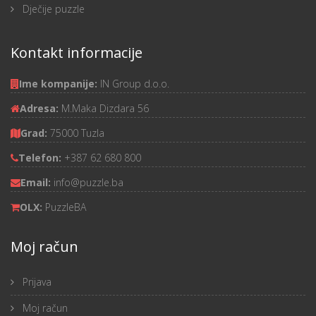
Dječije puzzle
Kontakt informacije
Ime kompanije:
IN Group d.o.o.
Adresa:
M.Maka Dizdara 56
Grad:
75000 Tuzla
Telefon:
+387 62 680 800
Email:
info@puzzle.ba
OLX:
PuzzleBA
Moj račun
Prijava
Moj račun