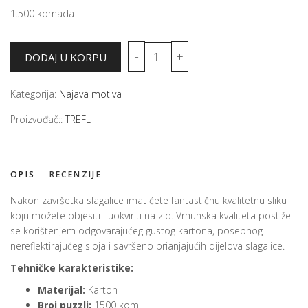
1.500 komada
Kategorija:
Najava motiva
Proizvođač::
TREFL
OPIS
RECENZIJE
Nakon završetka slagalice imat ćete fantastičnu kvalitetnu sliku
koju možete objesiti i uokviriti na zid. Vrhunska kvaliteta postiže
se korištenjem odgovarajućeg gustog kartona, posebnog
nereflektirajućeg sloja i savršeno prianjajućih dijelova slagalice.
Tehničke karakteristike:
Materijal:
Karton
Broj puzzli:
1500 kom