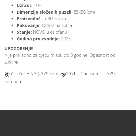
Uzrast:
10+
Dimenzije složenih puzzli:
85x58 (cm)
Proizvođač:
Trefl Poljska
Pakovanje:
Orginalna kutija
Stanje:
NOVO u celofanu
Godina proizvodnje:
2025
UPOZORENJE!
Nije prikladno za djecu mlađu od 3 godine. Opasnost od
gušenja.
10u1 - Zec BING | 329 komada
10u1 - Dinosaurusi | 329
komada