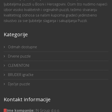
ljubiteljima puzzli u Bosni i Hercegovini. Osim što nudimo najveći
izbor visoko kvalitetnih i orginalnih puzzli, težimo stvaranju
kvalitetnog odnosa sa našim kupcima gradeći jedinstveno
iskustvo za sve ljubitelje slaganja i sakupljanja Puzzli.
Kategorije
Odmah dostupne
Drvene puzzle
CLEMENTONI
BRUDER igračke
Dječije puzzle
Kontakt informacije
Ime kompanije:
IN Group d.o.o.