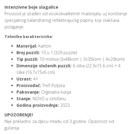
Intenzivne boje slagalice
Proizvod je izrađen od visokokvalitetnih materijala, uz korištenje
specijalnog kalandranog reflektirajućeg papira, koji olakšava
polaganje.
Tehničke karakteristike:
Materijal:
Karton
Broj puzzli:
10 u 1 (329 puzzle)
Tip puzzli:
10 motiva (3x48kom | 3x35kom | 4x20kom)
Dimenzije složenih puzzli:
6 slika (22.3x15.6 cm) + 4
slike (16.7x15x6 cm)
Uzrast:
4+
Proizvođač:
Trefl Poljska
Pakovanje:
Orginalna kutija
Stanje:
NOVO u celofanu
Godina proizvodnje:
2023
UPOZORENJE!
Nije prikladno za djecu mlađu od 3 godine. Opasnost od
gušenja