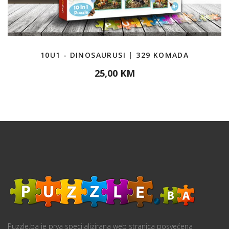
10U1 - DINOSAURUSI | 329 KOMADA
25,00 KM
Puzzle.ba je prva specijalizirana web stranica posvećena