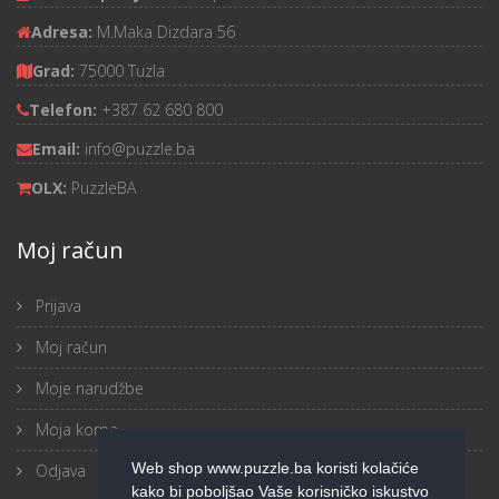
Adresa:
M.Maka Dizdara 56
Grad:
75000 Tuzla
Telefon:
+387 62 680 800
Email:
info@puzzle.ba
OLX:
PuzzleBA
Moj račun
Prijava
Moj račun
Moje narudžbe
Moja korpa
Web shop www.puzzle.ba koristi kolačiće
Odjava
kako bi poboljšao Vaše korisničko iskustvo