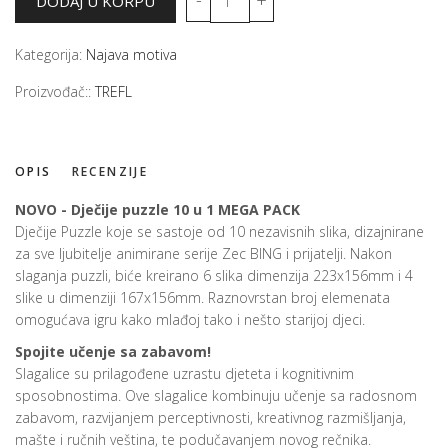
Kategorija:
Najava motiva
Proizvođač::
TREFL
OPIS
RECENZIJE
NOVO - Dječije puzzle 10 u 1 MEGA PACK
Dječije Puzzle koje se sastoje od 10 nezavisnih slika, dizajnirane
za sve ljubitelje animirane serije Zec BING i prijatelji. Nakon
slaganja puzzli, biće kreirano 6 slika dimenzija 223x156mm i 4
slike u dimenziji 167x156mm. Raznovrstan broj elemenata
omogućava igru kako mlađoj tako i nešto starijoj djeci.
Spojite učenje sa zabavom!
Slagalice su prilagođene uzrastu djeteta i kognitivnim
sposobnostima. Ove slagalice kombinuju učenje sa radosnom
zabavom, razvijanjem perceptivnosti, kreativnog razmišljanja,
mašte i ručnih veština, te podučavanjem novog rečnika.