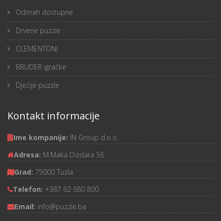
Odmah dostupne
Drvene puzzle
CLEMENTONI
BRUDER igračke
Dječije puzzle
Kontakt informacije
Ime kompanije:
IN Group d.o.o.
Adresa:
M.Maka Dizdara 56
Grad:
75000 Tuzla
Telefon:
+387 62 680 800
Email:
info@puzzle.ba