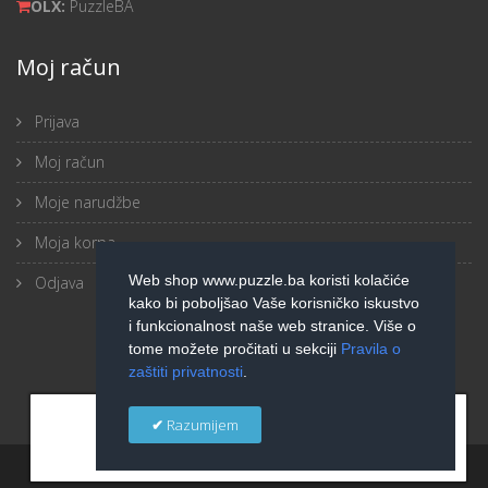
OLX:
PuzzleBA
Moj račun
Prijava
Moj račun
Moje narudžbe
Moja korpa
Web shop www.puzzle.ba koristi kolačiće
Odjava
kako bi poboljšao Vaše korisničko iskustvo
i funkcionalnost naše web stranice. Više o
tome možete pročitati u sekciji
Pravila o
zaštiti privatnosti
.
×
Razumijem