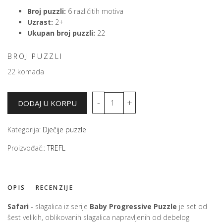
Broj puzzli:
6 različitih motiva
Uzrast:
2+
Ukupan broj puzzli:
22
BROJ PUZZLI
22 komada
Kategorija:
Dječije puzzle
Proizvođač::
TREFL
OPIS
RECENZIJE
Safari
- slagalica iz serije
Baby Progressive Puzzle
je set od
šest velikih, oblikovanih slagalica napravljenih od debelog