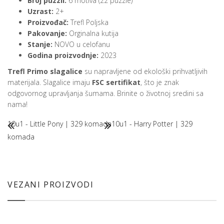
Broj puzzli:
6 motiva (22 puzzle)
Uzrast:
2+
Proizvođač:
Trefl Poljska
Pakovanje:
Orginalna kutija
Stanje:
NOVO u celofanu
Godina proizvodnje:
2023
Trefl Primo slagalice
su napravljene od ekološki prihvatljivih
materijala. Slagalice imaju
FSC sertifikat
, što je znak
odgovornog upravljanja šumama. Brinite o životnoj sredini sa
nama!
10u1 - Little Pony | 329 komada
10u1 - Harry Potter | 329
komada
VEZANI PROIZVODI