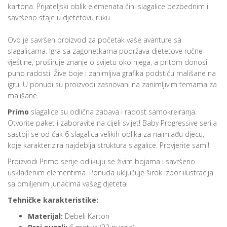
kartona. Prijateljski oblik elemenata čini slagalice bezbednim i
savršeno staje u djetetovu ruku.
Ovo je savršen proizvod za početak vaše avanture sa
slagalicama. Igra sa zagonetkama podržava djetetove ručne
vještine, proširuje znanje o svijetu oko njega, a pritom donosi
puno radosti. Žive boje i zanimljiva grafika podstiču mališane na
igru. U ponudi su proizvodi zasnovani na zanimljivim temama za
mališane.
Primo
slagalice su odlična zabava i radost samokreiranja.
Otvorite paket i zaboravite na cijeli svijet! Baby Progressive serija
sastoji se od čak 6 slagalica velikih oblika za najmlađu djecu,
koje karakterizira najdeblja struktura slagalice. Provjerite sami!
Proizvodi Primo serije odlikuju se živim bojama i savršeno
usklađenim elementima. Ponuda uključuje širok izbor ilustracija
sa omiljenim junacima vašeg djeteta!
Tehničke karakteristike:
Materijal:
Debeli
Karton