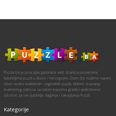
Puzzle.ba je prva specijalizirana web stranica posvećena
ljubiteljima puzzli u Bosni i Hercegovini. Osim što nudimo najveći
izbor visoko kvalitetnih i orginalnih puzzli, težimo stvaranju
kvalitetnog odnosa sa našim kupcima gradeći jedinstveno
iskustvo za sve ljubitelje slaganja i sakupljanja Puzzli.
Kategorije