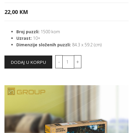
22,00 KM
Broj puzzli:
1500 kom
Uzrast:
10+
Dimenzije složenih puzzli:
84.3 x 59.2 (cm)