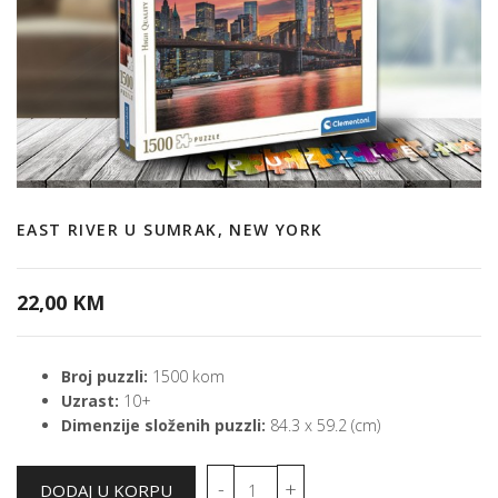
EAST RIVER U SUMRAK, NEW YORK
22,00 KM
Broj puzzli:
1500 kom
Uzrast:
10+
Dimenzije složenih puzzli:
84.3 x 59.2 (cm)