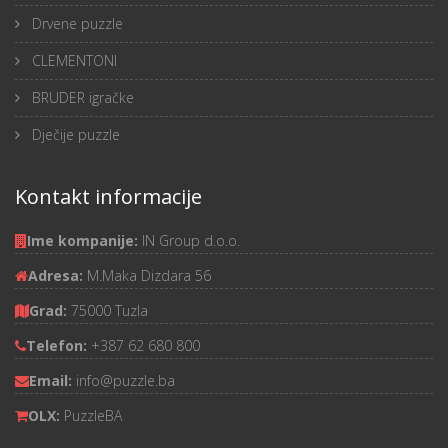
Drvene puzzle
CLEMENTONI
BRUDER igračke
Dječije puzzle
Kontakt informacije
Ime kompanije:
IN Group d.o.o.
Adresa:
M.Maka Dizdara 56
Grad:
75000 Tuzla
Telefon:
+387 62 680 800
Email:
info@puzzle.ba
OLX:
PuzzleBA