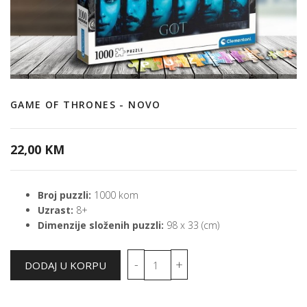
GAME OF THRONES - NOVO
22,00 KM
Broj puzzli:
1000 kom
Uzrast:
8+
Dimenzije složenih puzzli:
98 x 33 (cm)