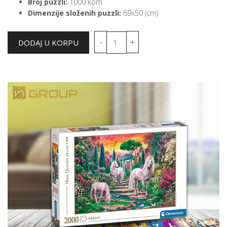
Broj puzzli:
1000 kom
Dimenzije složenih puzzli:
69x50 (cm)