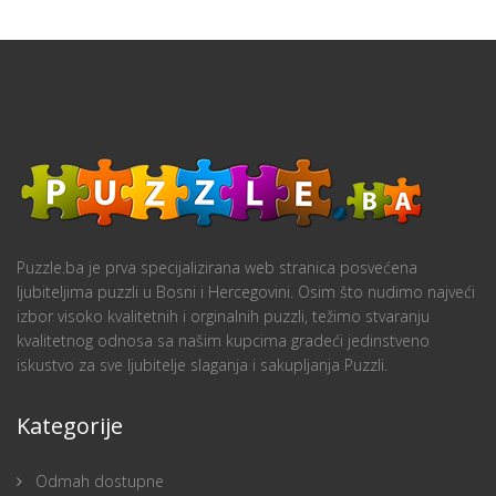
Puzzle.ba je prva specijalizirana web stranica posvećena
ljubiteljima puzzli u Bosni i Hercegovini. Osim što nudimo najveći
izbor visoko kvalitetnih i orginalnih puzzli, težimo stvaranju
kvalitetnog odnosa sa našim kupcima gradeći jedinstveno
iskustvo za sve ljubitelje slaganja i sakupljanja Puzzli.
Kategorije
Odmah dostupne