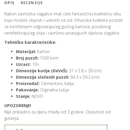
OPIS
RECENZIJE
Nakon završetka slagalice imat ćete fantastičnu kvalitetnu sliku
koju možete objesiti i uokviriti na zid. Vrhunska kvaliteta postiže
se korištenjem odgovarajućeg gustog kartona, posebnog
nereflektirajućeg sloja i savršeno prianjajućih dijelova slagalice.
Tehničke karakteristike:
Materijal:
Karton
Broj puzzli:
1500 kom
Uzrast:
10+
Dimenzije kutije (DxVxŠ):
37 x 5.8 x 28 (cm)
Dimenzije složenih puzzli:
84.3 x 59.2 (cm)
Proizvođač:
Clementoni, Italija
Pakovanje:
Orginalna kutija
Stanje:
NOVO
UPOZORENJE!
Nije prikladno za djecu mlađu od 3 godine. Opasnost od
gušenja.