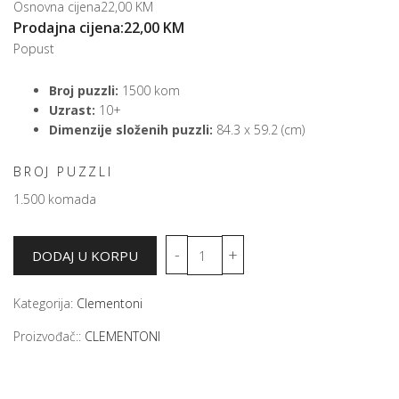
Osnovna cijena
22,00 KM
Prodajna cijena:
22,00 KM
Popust
Broj puzzli:
1500 kom
Uzrast:
10+
Dimenzije složenih puzzli:
84.3 x 59.2 (cm)
BROJ PUZZLI
1.500 komada
Kategorija:
Clementoni
Proizvođač::
CLEMENTONI