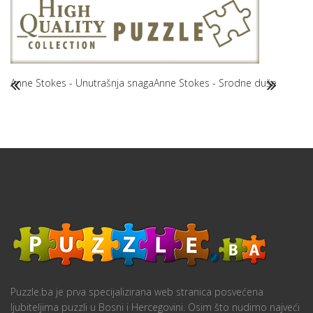
Anne Stokes - Unutrašnja snaga
Anne Stokes - Srodne duše
Puzzle.ba je prva specijalizirana web stranica posvećena
ljubiteljima puzzli u Bosni i Hercegovini. Osim što nudimo najveći