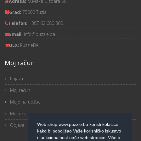
Adresa:
M.Maka Dizdara 56
Grad:
75000 Tuzla
Telefon:
+387 62 680 800
Email:
info@puzzle.ba
OLX:
PuzzleBA
Moj račun
Prijava
Moj račun
Moje narudžbe
Moja korpa
Web shop www.puzzle.ba koristi kolačiće
Odjava
kako bi poboljšao Vaše korisničko iskustvo
i funkcionalnost naše web stranice. Više o