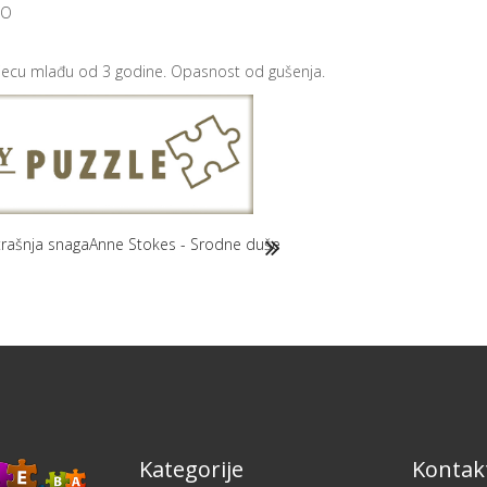
O
djecu mlađu od 3 godine. Opasnost od gušenja.
rašnja snaga
Anne Stokes - Srodne duše
Kategorije
Kontakt