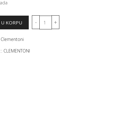
mada
:
Clementoni
::
CLEMENTONI