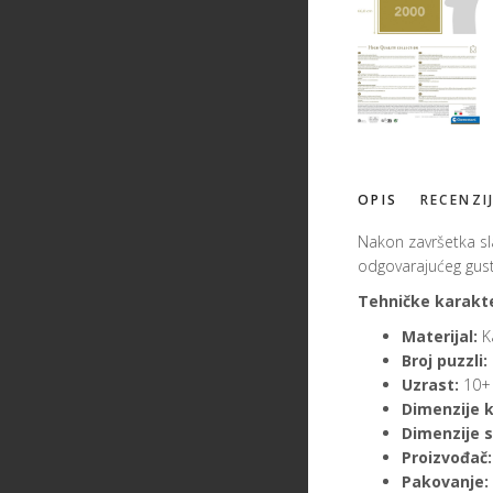
OPIS
RECENZI
Nakon završetka sla
odgovarajućeg gusto
Tehničke karakte
Materijal:
K
Broj puzzli:
Uzrast:
10+
Dimenzije k
Dimenzije s
Proizvođač:
Pakovanje: