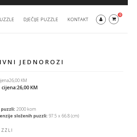
0
UZZLE
DJEČIJE PUZZLE
KONTAKT
IVNI JEDNOROZI
ijena
26,00 KM
 cijena:
26,00 KM
 puzzli:
2000 kom
nzije složenih puzzli:
97.5 x 66.8 (cm)
UZZLI