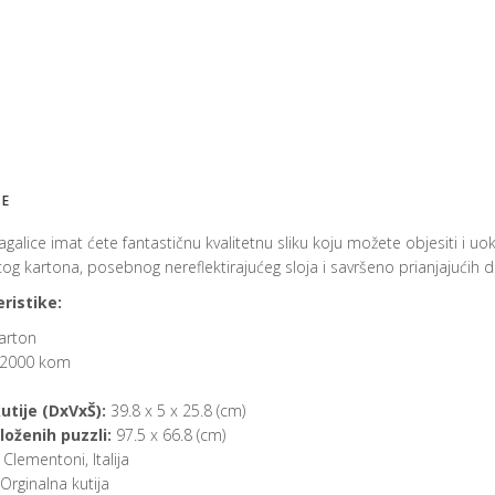
JE
galice imat ćete fantastičnu kvalitetnu sliku koju možete objesiti i uok
g kartona, posebnog nereflektirajućeg sloja i savršeno prianjajućih dij
ristike:
arton
2000 kom
utije (DxVxŠ):
39.8 x 5 x 25.8 (cm)
loženih puzzli:
97.5 x 66.8 (cm)
Clementoni, Italija
Orginalna kutija