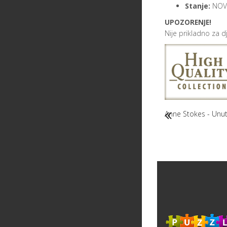
Stanje:
NOV
UPOZORENJE!
Nije prikladno za 
Anne Stokes - Unut