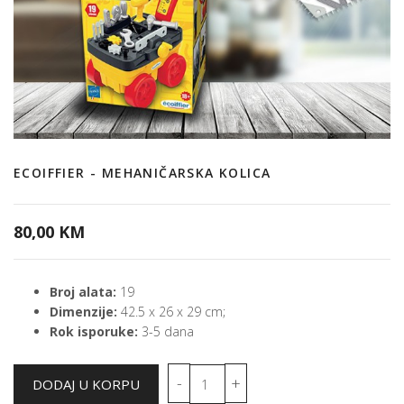
ECOIFFIER - MEHANIČARSKA KOLICA
80,00 KM
Broj alata:
19
Dimenzije:
42.5 x 26 x 29 cm;
Rok isporuke:
3-5 dana