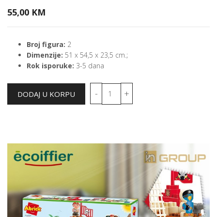
55,00 KM
Broj figura:
2
Dimenzije:
51 x 54,5 x 23,5 cm.;
Rok isporuke:
3-5 dana