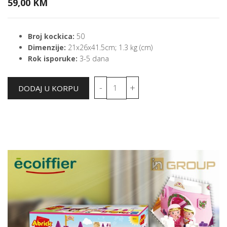
59,00 KM
Broj kockica:
50
Dimenzije:
21x26x41.5cm; 1.3 kg (cm)
Rok isporuke:
3-5 dana