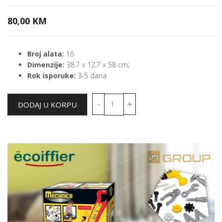
80,00 KM
Broj alata:
16
Dimenzije:
‎38.7 x 12.7 x 58 cm;
Rok isporuke:
3-5 dana