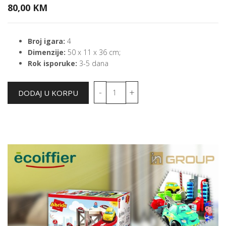
80,00 KM
Broj igara:
4
Dimenzije:
50 x 11 x 36 cm;
Rok isporuke:
3-5 dana